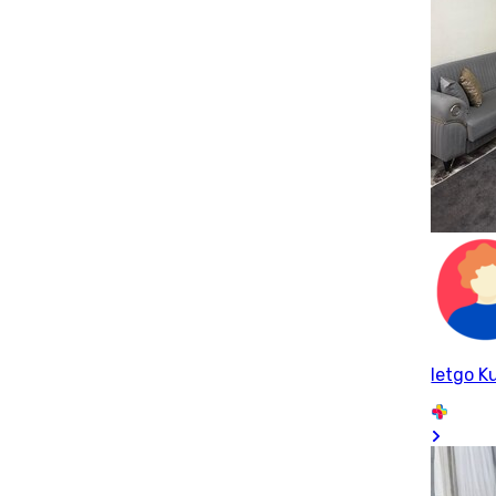
letgo Ku