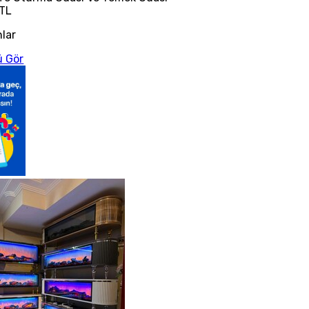
 TL
nlar
 Gör