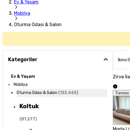
Ev & Yaşam
Mobilya
Oturma Odası & Salon
Kategoriler
İkinci 
Zirve İl
Ev & Yaşam
Mobilya
Oturma Odası & Salon
(
122.665
)
Tümünü 
Koltuk
(
81.277
)
Moda Li