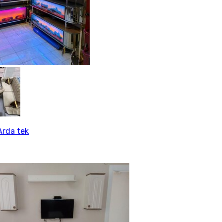
rda tek