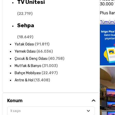
TV Ünitesi
30.000
Plus İla
(
22.719
)
Tümünü
Sehpa
(
18.649
)
Yatak Odası
(
91.811
)
Yemek Odası
(
66.036
)
Çocuk & Genç Odası
(
40.758
)
Mutfak & Banyo
(
31.003
)
Bahçe Mobilyası
(
22.497
)
Antre & Hol
(
13.408
)
Konum
İl seçin