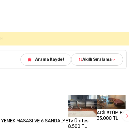
in!
Arama Kaydet
Akıllı Sıralama
ACİL!!TÜM EV 
35.000 TL
E YEMEK MASASI VE 6 SANDALYE
Tv Ünitesi
8.500 TL