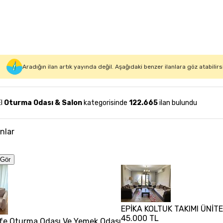
Aradığın ilan artık yayında değil. Aşağıdaki benzer ilanlara göz atabilirs
El
Oturma Odası & Salon
kategorisinde
122.665
ilan bulundu
anlar
Gör
EPİKA KOLTUK TAKIMI ÜNİT
45.000 TL
fe Oturma Odası Ve Yemek Odası