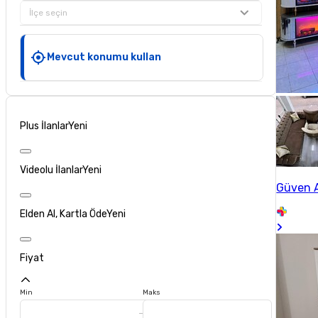
İlçe seçin
Mevcut konumu kullan
Plus İlanlar
Yeni
Videolu İlanlar
Yeni
Güven A
Elden Al, Kartla Öde
Yeni
Fiyat
Min
Maks