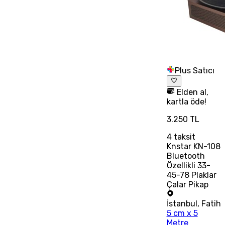
Plus Satıcı
Elden al,
kartla öde!
3.250 TL
4
taksit
Knstar KN-108
Bluetooth
Özellikli 33-
45-78 Plaklar
Çalar Pikap
İstanbul
,
Fatih
5 cm x 5
Metre