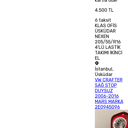
kartla öde!
4.500 TL
6
taksit
KLAS OFİS
ÜSKÜDAR
NEXEN
205/55/R16
4'LÜ LASTİK
TAKIMI İKİNCİ
EL
İstanbul
,
Üsküdar
VW CRAFTER
SAĞ STOP
DUYSUZ
2006-2016
MARS MARKA
2E0945096