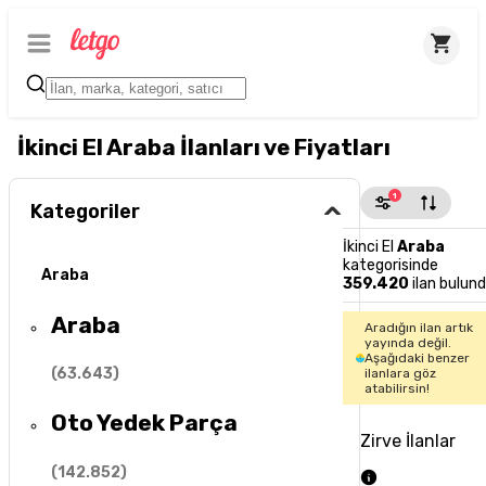
İkinci El Araba İlanları ve Fiyatları
1
Kategoriler
İkinci El
Araba
kategorisinde
Araba
359.420
ilan bulun
Araba
Aradığın ilan artık
yayında değil.
Aşağıdaki benzer
(
63.643
)
ilanlara göz
atabilirsin!
Oto Yedek Parça
Zirve İlanlar
(
142.852
)