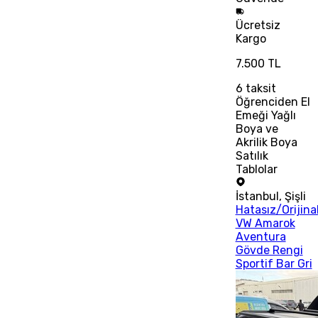
Ücretsiz
Kargo
7.500 TL
6
taksit
Öğrenciden El
Emeği Yağlı
Boya ve
Akrilik Boya
Satılık
Tablolar
İstanbul
,
Şişli
Hatasız/Orijina
VW Amarok
Aventura
Gövde Rengi
Sportif Bar Gri