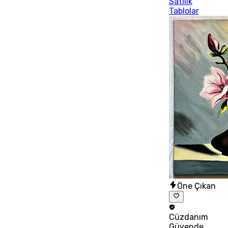
Satılık
Tablolar
Öne Çıkan
Cüzdanım
Güvende