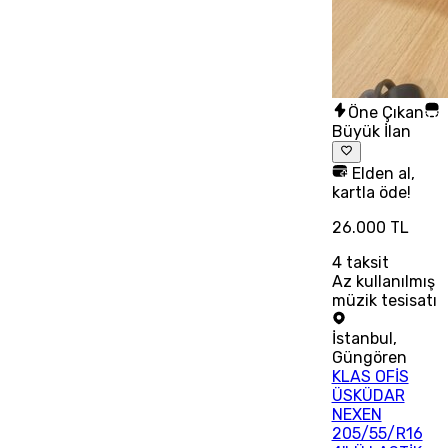
Öne Çıkan
Büyük İlan
Elden al,
kartla öde!
26.000 TL
4
taksit
Az kullanılmış
müzik tesisatı
İstanbul
,
Güngören
KLAS OFİS
ÜSKÜDAR
NEXEN
205/55/R16