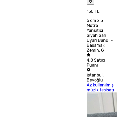
150 TL
5 cm x 5
Metre
Yansıtıcı
Siyah Sarı
Uyarı Bandı –
Basamak,
Zemin, G
4.8
Satıcı
Puanı
İstanbul
,
Beyoğlu
Az kullanılmış
müzik tesisatı