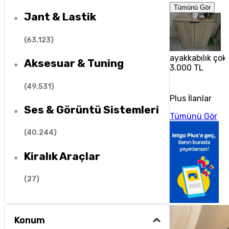
Tümünü Gör
Jant & Lastik
(
63.123
)
ayakkabılık çok 
Aksesuar & Tuning
3.000 TL
(
49.531
)
Plus İlanlar
Ses & Görüntü Sistemleri
Tümünü Gör
(
40.244
)
Kiralık Araçlar
(
27
)
Konum