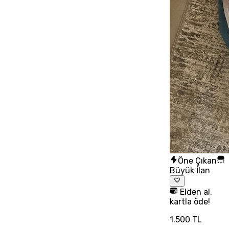
Öne Çıkan
Büyük İlan
Elden al,
kartla öde!
1.500 TL