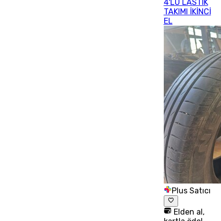
4'LÜ LASTİK
TAKIMI İKİNCİ
EL
Plus Satıcı
Elden al,