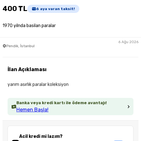
400 TL
6
aya varan taksit!
1970 yilnda basilan paralar
6 Ağu 2026
Pendik, İstanbul
İlan Açıklaması
yarım asırlık paralar koleksiyon
Banka veya kredi kartı ile ödeme avantajı!
Hemen Başla!
Acil kredi mi lazım?