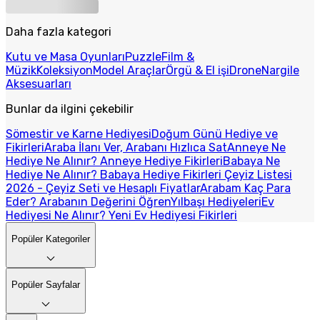
Daha fazla kategori
Kutu ve Masa Oyunları
Puzzle
Film &
Müzik
Koleksiyon
Model Araçlar
Örgü & El işi
Drone
Nargile
Aksesuarları
Bunlar da ilgini çekebilir
Sömestir ve Karne Hediyesi
Doğum Günü Hediye ve
Fikirleri
Araba İlanı Ver, Arabanı Hızlıca Sat
Anneye Ne
Hediye Ne Alınır? Anneye Hediye Fikirleri
Babaya Ne
Hediye Ne Alınır? Babaya Hediye Fikirleri
Çeyiz Listesi
2026 - Çeyiz Seti ve Hesaplı Fiyatlar
Arabam Kaç Para
Eder? Arabanın Değerini Öğren
Yılbaşı Hediyeleri
Ev
Hediyesi Ne Alınır? Yeni Ev Hediyesi Fikirleri
Popüler Kategoriler
Popüler Sayfalar