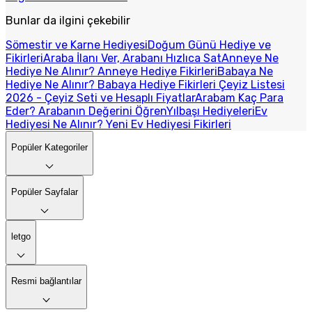
Bunlar da ilgini çekebilir
Sömestir ve Karne Hediyesi
Doğum Günü Hediye ve
Fikirleri
Araba İlanı Ver, Arabanı Hızlıca Sat
Anneye Ne
Hediye Ne Alınır? Anneye Hediye Fikirleri
Babaya Ne
Hediye Ne Alınır? Babaya Hediye Fikirleri
Çeyiz Listesi
2026 - Çeyiz Seti ve Hesaplı Fiyatlar
Arabam Kaç Para
Eder? Arabanın Değerini Öğren
Yılbaşı Hediyeleri
Ev
Hediyesi Ne Alınır? Yeni Ev Hediyesi Fikirleri
Popüler Kategoriler
Popüler Sayfalar
letgo
Resmi bağlantılar