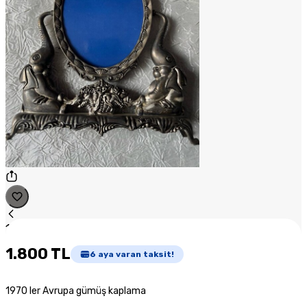
1
/
1
1.800 TL
6
aya varan taksit!
1970 ler Avrupa gümüş kaplama