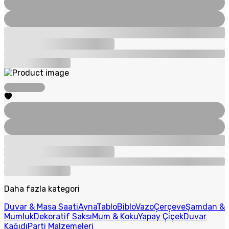
Daha fazla kategori
Duvar & Masa Saati
Ayna
Tablo
Biblo
Vazo
Çerçeve
Şamdan &
Mumluk
Dekoratif Saksı
Mum & Koku
Yapay Çiçek
Duvar
Kağıdı
Parti Malzemeleri