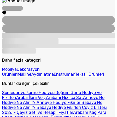
Daha fazla kategori
Mobilya
Dekorasyon
Ürünleri
Makine
Aydınlatma
Enstrüman
Tekstil Ürünleri
Bunlar da ilgini çekebilir
Sömestir ve Karne Hediyesi
Doğum Günü Hediye ve
Fikirleri
Araba İlanı Ver, Arabanı Hızlıca Sat
Anneye Ne
Hediye Ne Alınır? Anneye Hediye Fikirleri
Babaya Ne
Hediye Ne Alınır? Babaya Hediye Fikirleri
Çeyiz Listesi
2026 - Çeyiz Seti ve Hesaplı Fiyatlar
Arabam Kaç Para