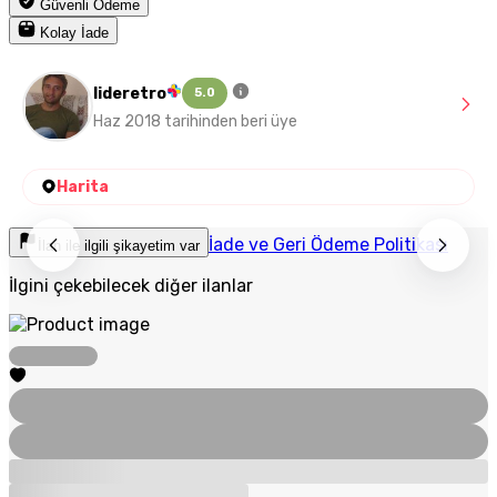
Güvenli Ödeme
Kolay İade
lideretro
5.0
Haz 2018 tarihinden beri üye
Harita
İade ve Geri Ödeme Politikası
İlan ile ilgili şikayetim var
İlgini çekebilecek diğer ilanlar