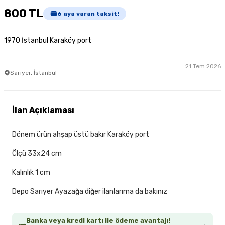
800 TL
6
aya varan taksit!
1970 İstanbul Karaköy port
21 Tem 2026
Sarıyer, İstanbul
İlan Açıklaması
Dönem ürün ahşap üstü bakır Karaköy port
Ölçü 33x24 cm
Kalınlık 1 cm
Depo Sarıyer Ayazağa diğer ilanlarıma da bakınız
Banka veya kredi kartı ile ödeme avantajı!