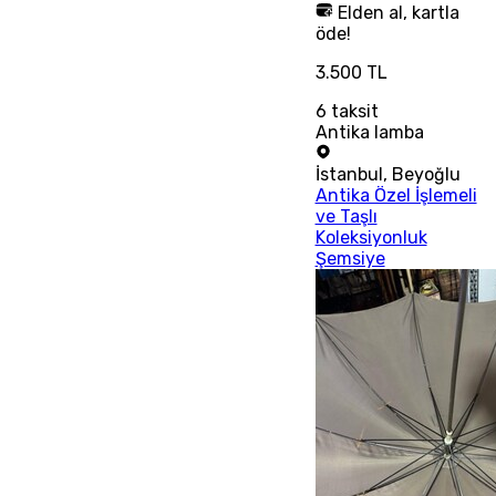
Elden al, kartla
öde!
3.500 TL
6
taksit
Antika lamba
İstanbul
,
Beyoğlu
Antika Özel İşlemeli
ve Taşlı
Koleksiyonluk
Şemsiye