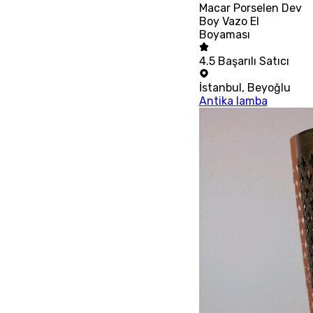
Macar Porselen Dev
Boy Vazo El
Boyaması
4.5
Başarılı Satıcı
İstanbul
,
Beyoğlu
Antika lamba