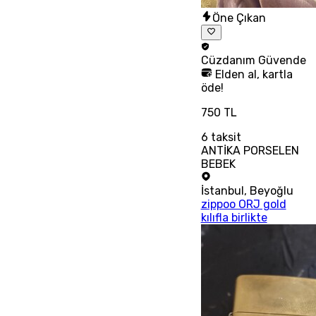
Öne Çıkan
Cüzdanım
Güvende
Elden al, kartla
öde!
750 TL
6
taksit
ANTİKA PORSELEN
BEBEK
İstanbul
,
Beyoğlu
zippoo ORJ gold
kılıfla birlikte