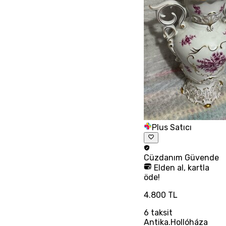
Plus Satıcı
Cüzdanım
Güvende
Elden al, kartla
öde!
4.800 TL
6
taksit
Antika.Hollóháza