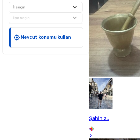
İl seçin
İlçe seçin
Mevcut konumu kullan
Şahin z..