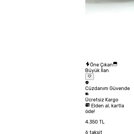
Öne Çıkan
Büyük İlan
Cüzdanım
Güvende
Ücretsiz
Kargo
Elden al, kartla
öde!
4.350 TL
6
taksit