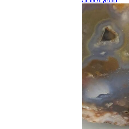
albüm kolye ucu