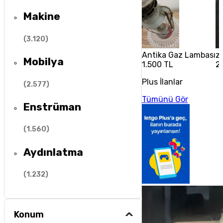
Makine
(
3.120
)
Antika Gaz Lambası
zi
Mobilya
1.500 TL
2
Plus İlanlar
(
2.577
)
Tümünü Gör
Enstrüman
(
1.560
)
Aydınlatma
(
1.232
)
Konum