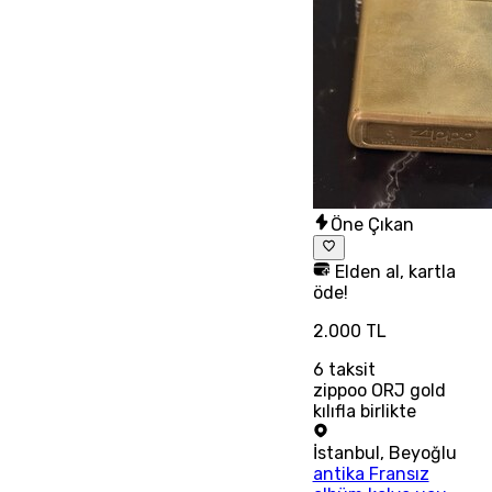
Öne Çıkan
Elden al, kartla
öde!
2.000 TL
6
taksit
zippoo ORJ gold
kılıfla birlikte
İstanbul
,
Beyoğlu
antika Fransız