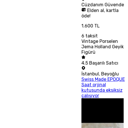
Cüzdanım
Güvende
Elden al, kartla
öde!
1.600 TL
6
taksit
Vintage Porselen
Jema Holland Geyik
Figürü
4.5
Başarılı Satıcı
İstanbul
,
Beyoğlu
Swiss Made EPOQUE
Saat orjinal
kutusunda eksiksiz
çalışıyor