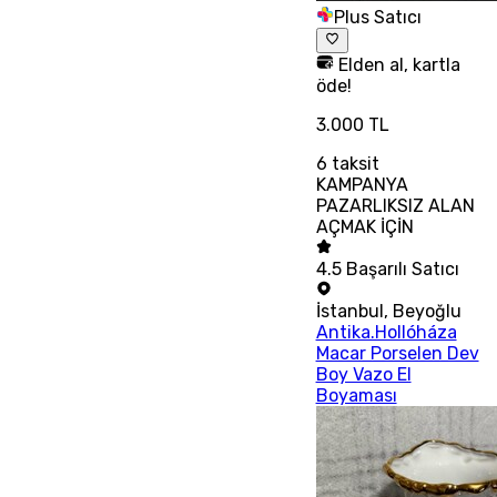
Plus Satıcı
Elden al, kartla
öde!
3.000 TL
6
taksit
KAMPANYA
PAZARLIKSIZ ALAN
AÇMAK İÇİN
4.5
Başarılı Satıcı
İstanbul
,
Beyoğlu
Antika.Hollóháza
Macar Porselen Dev
Boy Vazo El
Boyaması