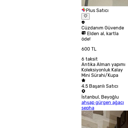
Plus Satıcı
Cüzdanım
Güvende
Elden al, kartla
öde!
600 TL
6
taksit
Antika Alman yapımı
Koleksiyonluk Kalay
Mini Sürahi/Kupa
4.5
Başarılı Satıcı
İstanbul
,
Beyoğlu
ahşap gürgen ağacı
sepha