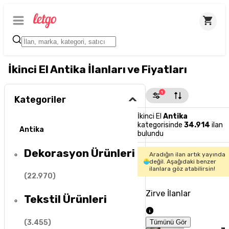
İkinci El Antika İlanları ve Fiyatları
1
Kategoriler
İkinci El
Antika
kategorisinde
34.914
ilan
Antika
bulundu
Dekorasyon Ürünleri
Aradığın ilan artık yayında
değil. Aşağıdaki benzer
ilanlara göz atabilirsin!
(
22.970
)
Zirve İlanlar
Tekstil Ürünleri
(
3.455
)
Tümünü Gör