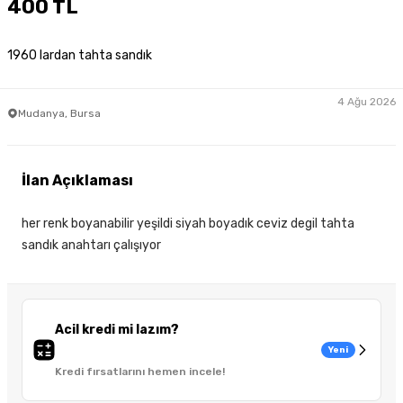
400 TL
1960 lardan tahta sandık
4 Ağu 2026
Mudanya, Bursa
İlan Açıklaması
her renk boyanabilir yeşildi siyah boyadık ceviz degil tahta
sandık anahtarı çalışıyor
Acil kredi mi lazım?
Yeni
Kredi fırsatlarını hemen incele!