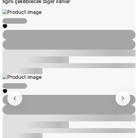
İlgini çekebilecek diğer ilanlar