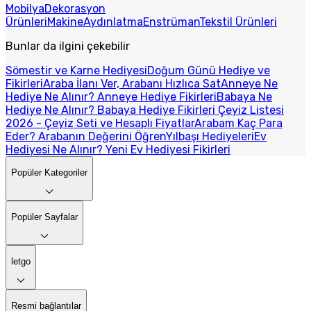
Mobilya
Dekorasyon
Ürünleri
Makine
Aydınlatma
Enstrüman
Tekstil Ürünleri
Bunlar da ilgini çekebilir
Sömestir ve Karne Hediyesi
Doğum Günü Hediye ve
Fikirleri
Araba İlanı Ver, Arabanı Hızlıca Sat
Anneye Ne
Hediye Ne Alınır? Anneye Hediye Fikirleri
Babaya Ne
Hediye Ne Alınır? Babaya Hediye Fikirleri
Çeyiz Listesi
2026 - Çeyiz Seti ve Hesaplı Fiyatlar
Arabam Kaç Para
Eder? Arabanın Değerini Öğren
Yılbaşı Hediyeleri
Ev
Hediyesi Ne Alınır? Yeni Ev Hediyesi Fikirleri
Popüler Kategoriler
Popüler Sayfalar
letgo
Resmi bağlantılar