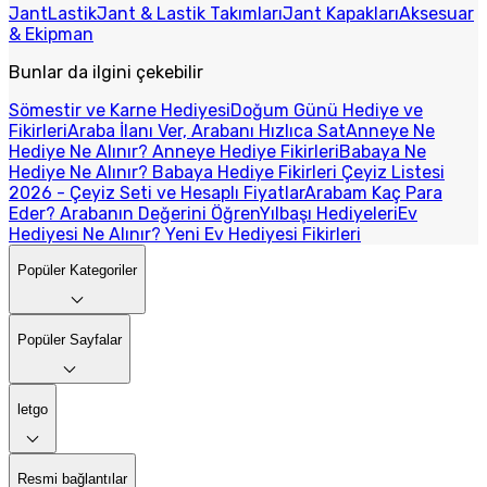
Jant
Lastik
Jant & Lastik Takımları
Jant Kapakları
Aksesuar
& Ekipman
Bunlar da ilgini çekebilir
Sömestir ve Karne Hediyesi
Doğum Günü Hediye ve
Fikirleri
Araba İlanı Ver, Arabanı Hızlıca Sat
Anneye Ne
Hediye Ne Alınır? Anneye Hediye Fikirleri
Babaya Ne
Hediye Ne Alınır? Babaya Hediye Fikirleri
Çeyiz Listesi
2026 - Çeyiz Seti ve Hesaplı Fiyatlar
Arabam Kaç Para
Eder? Arabanın Değerini Öğren
Yılbaşı Hediyeleri
Ev
Hediyesi Ne Alınır? Yeni Ev Hediyesi Fikirleri
Popüler Kategoriler
Popüler Sayfalar
letgo
Resmi bağlantılar