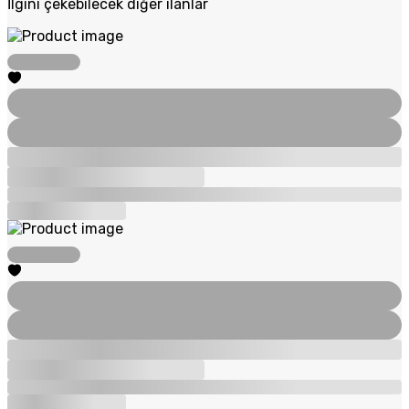
İlgini çekebilecek diğer ilanlar