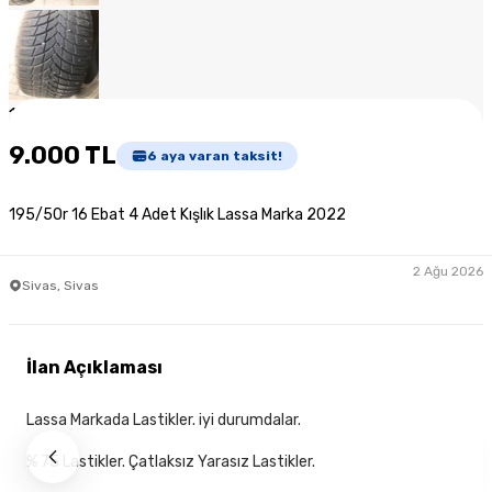
1
/
8
9.000 TL
6
aya varan taksit!
195/50r 16 Ebat 4 Adet Kışlık Lassa Marka 2022
2 Ağu 2026
Sivas, Sivas
İlan Açıklaması
Lassa Markada Lastikler. iyi durumdalar.
% 75 Lastikler. Çatlaksız Yarasız Lastikler.