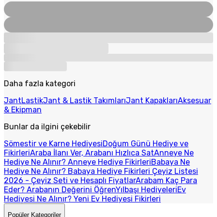
Daha fazla kategori
Jant
Lastik
Jant & Lastik Takımları
Jant Kapakları
Aksesuar
& Ekipman
Bunlar da ilgini çekebilir
Sömestir ve Karne Hediyesi
Doğum Günü Hediye ve
Fikirleri
Araba İlanı Ver, Arabanı Hızlıca Sat
Anneye Ne
Hediye Ne Alınır? Anneye Hediye Fikirleri
Babaya Ne
Hediye Ne Alınır? Babaya Hediye Fikirleri
Çeyiz Listesi
2026 - Çeyiz Seti ve Hesaplı Fiyatlar
Arabam Kaç Para
Eder? Arabanın Değerini Öğren
Yılbaşı Hediyeleri
Ev
Hediyesi Ne Alınır? Yeni Ev Hediyesi Fikirleri
Popüler Kategoriler