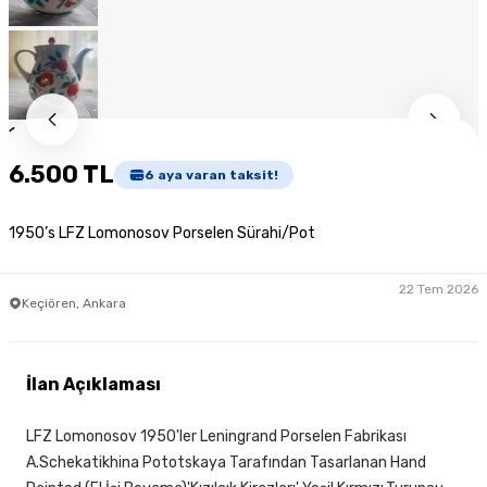
1
/
9
6.500 TL
6
aya varan taksit!
1950’s LFZ Lomonosov Porselen Sürahi/Pot
22 Tem 2026
Keçiören, Ankara
İlan Açıklaması
LFZ Lomonosov 1950'ler Leningrand Porselen Fabrikası
A.Schekatikhina Pototskaya Tarafından Tasarlanan Hand