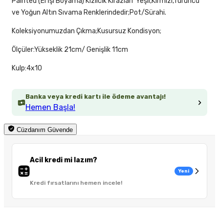
Painted (El İşi Boyama)'Kızılcık Kirazları' Yeşil,Kırmızı,Turuncu
ve Yoğun Altın Sıvama Renklerindedir;Pot/Sürahi.
Koleksiyonumuzdan Çıkma;Kusursuz Kondisyon;
Ölçüler:Yükseklik 21cm/ Genişlik 11cm
Kulp:4x10
Banka veya kredi kartı ile ödeme avantajı!
Hemen Başla!
Cüzdanım Güvende
Acil kredi mi lazım?
Yeni
Kredi fırsatlarını hemen incele!