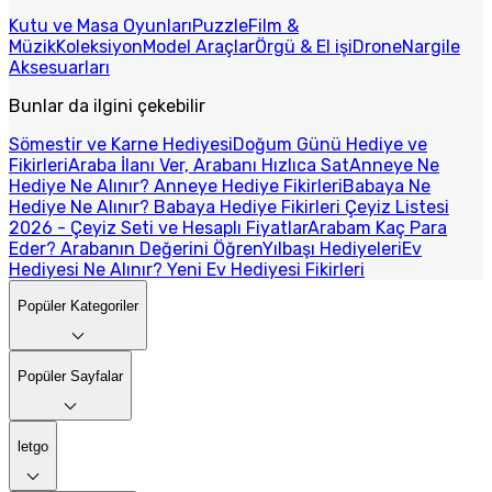
Kutu ve Masa Oyunları
Puzzle
Film &
Müzik
Koleksiyon
Model Araçlar
Örgü & El işi
Drone
Nargile
Aksesuarları
Bunlar da ilgini çekebilir
Sömestir ve Karne Hediyesi
Doğum Günü Hediye ve
Fikirleri
Araba İlanı Ver, Arabanı Hızlıca Sat
Anneye Ne
Hediye Ne Alınır? Anneye Hediye Fikirleri
Babaya Ne
Hediye Ne Alınır? Babaya Hediye Fikirleri
Çeyiz Listesi
2026 - Çeyiz Seti ve Hesaplı Fiyatlar
Arabam Kaç Para
Eder? Arabanın Değerini Öğren
Yılbaşı Hediyeleri
Ev
Hediyesi Ne Alınır? Yeni Ev Hediyesi Fikirleri
Popüler Kategoriler
Popüler Sayfalar
letgo