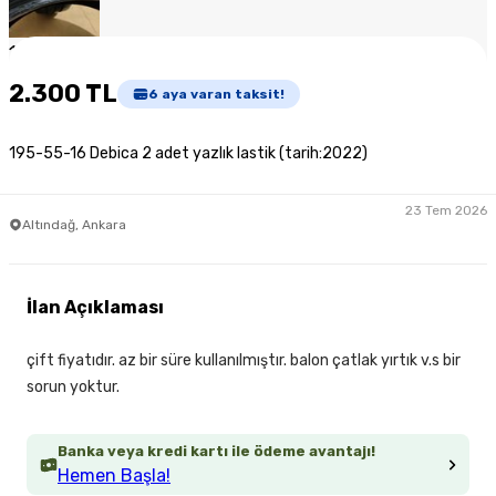
1
/
5
2.300 TL
6
aya varan taksit!
195-55-16 Debica 2 adet yazlık lastik (tarih:2022)
23 Tem 2026
Altındağ, Ankara
İlan Açıklaması
çift fiyatıdır. az bir süre kullanılmıştır. balon çatlak yırtık v.s bir
sorun yoktur.
Banka veya kredi kartı ile ödeme avantajı!
Hemen Başla!