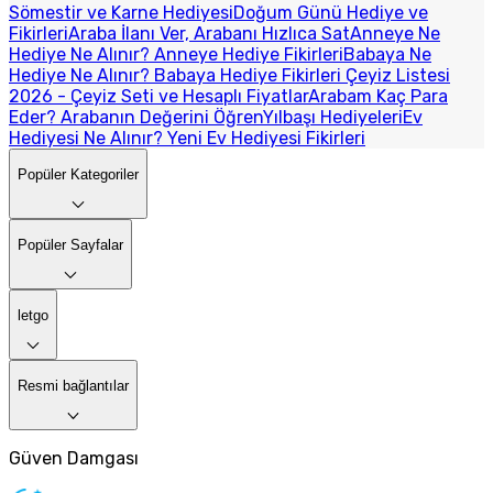
Sömestir ve Karne Hediyesi
Doğum Günü Hediye ve
Fikirleri
Araba İlanı Ver, Arabanı Hızlıca Sat
Anneye Ne
Hediye Ne Alınır? Anneye Hediye Fikirleri
Babaya Ne
Hediye Ne Alınır? Babaya Hediye Fikirleri
Çeyiz Listesi
2026 - Çeyiz Seti ve Hesaplı Fiyatlar
Arabam Kaç Para
Eder? Arabanın Değerini Öğren
Yılbaşı Hediyeleri
Ev
Hediyesi Ne Alınır? Yeni Ev Hediyesi Fikirleri
Popüler Kategoriler
Popüler Sayfalar
letgo
Resmi bağlantılar
Güven Damgası