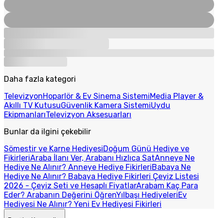
Daha fazla kategori
Televizyon
Hoparlör & Ev Sinema Sistemi
Media Player &
Akıllı TV Kutusu
Güvenlik Kamera Sistemi
Uydu
Ekipmanları
Televizyon Aksesuarları
Bunlar da ilgini çekebilir
Sömestir ve Karne Hediyesi
Doğum Günü Hediye ve
Fikirleri
Araba İlanı Ver, Arabanı Hızlıca Sat
Anneye Ne
Hediye Ne Alınır? Anneye Hediye Fikirleri
Babaya Ne
Hediye Ne Alınır? Babaya Hediye Fikirleri
Çeyiz Listesi
2026 - Çeyiz Seti ve Hesaplı Fiyatlar
Arabam Kaç Para
Eder? Arabanın Değerini Öğren
Yılbaşı Hediyeleri
Ev
Hediyesi Ne Alınır? Yeni Ev Hediyesi Fikirleri