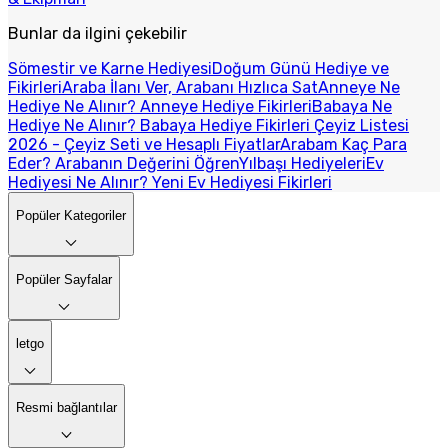
Bunlar da ilgini çekebilir
Sömestir ve Karne Hediyesi
Doğum Günü Hediye ve
Fikirleri
Araba İlanı Ver, Arabanı Hızlıca Sat
Anneye Ne
Hediye Ne Alınır? Anneye Hediye Fikirleri
Babaya Ne
Hediye Ne Alınır? Babaya Hediye Fikirleri
Çeyiz Listesi
2026 - Çeyiz Seti ve Hesaplı Fiyatlar
Arabam Kaç Para
Eder? Arabanın Değerini Öğren
Yılbaşı Hediyeleri
Ev
Hediyesi Ne Alınır? Yeni Ev Hediyesi Fikirleri
Popüler Kategoriler
Popüler Sayfalar
letgo
Resmi bağlantılar