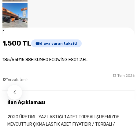
1
/
8
1.500 TL
6
aya varan taksit!
185/65R15 88H KUMHO ECOWİNG ES01 2.EL
13 Tem 2026
Torbalı, İzmir
İlan Açıklaması
2020 ÜRETİMLİ YAZ LASTİĞİ 1 ADET TORBALI ŞUBEMİZDE
MEVCUTTUR ÇIKMA LASTİK ADET FİYATIDIR / TORBALI /