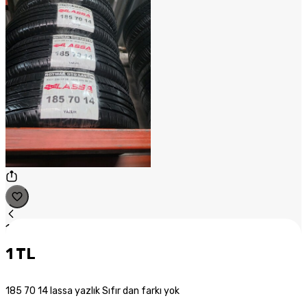
1
/
1
1 TL
185 70 14 lassa yazlık Sıfır dan farkı yok