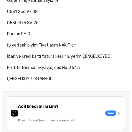
Garantili iş yapmaktayız.Tel
0531 256 97 08
0530 376 86 25
Dursun EMİR
İŞ yeri sahibiyim.Fiyatlarım NAKİT dır.
İban ve Kredi kartı fatura kesilir.İş yerim ÇENGELKÖYDE .
Prof. Dr Beynün akyavaş cad No: 36/ A
ÇENGELKÖY / İSTANBUL.
Acil kredi mi lazım?
Yeni
Kredi fırsatlarını hemen incele!