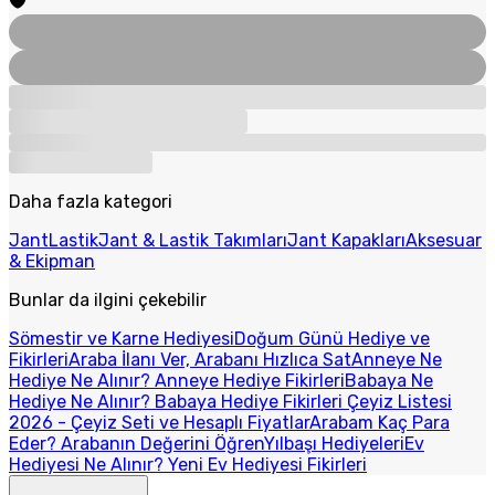
Daha fazla kategori
Jant
Lastik
Jant & Lastik Takımları
Jant Kapakları
Aksesuar
& Ekipman
Bunlar da ilgini çekebilir
Sömestir ve Karne Hediyesi
Doğum Günü Hediye ve
Fikirleri
Araba İlanı Ver, Arabanı Hızlıca Sat
Anneye Ne
Hediye Ne Alınır? Anneye Hediye Fikirleri
Babaya Ne
Hediye Ne Alınır? Babaya Hediye Fikirleri
Çeyiz Listesi
2026 - Çeyiz Seti ve Hesaplı Fiyatlar
Arabam Kaç Para
Eder? Arabanın Değerini Öğren
Yılbaşı Hediyeleri
Ev
Hediyesi Ne Alınır? Yeni Ev Hediyesi Fikirleri