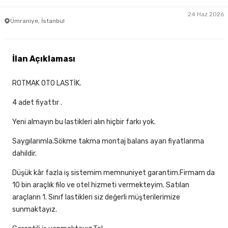
24 Haz 2026
Ümraniye, İstanbul
İlan Açıklaması
ROTMAK OTO LASTİK.
4 adet fiyattır .
Yeni almayın bu lastikleri alın hiçbir farkı yok.
Saygılarımla.Sökme takma montaj balans ayarı fiyatlarıma
dahildir.
Düşük kâr fazla iş sistemim memnuniyet garantim.Firmam da
10 bin araçlık filo ve otel hizmeti vermekteyim. Satılan
araçların 1. Sınıf lastikleri siz değerli müşterilerimize
sunmaktayız.