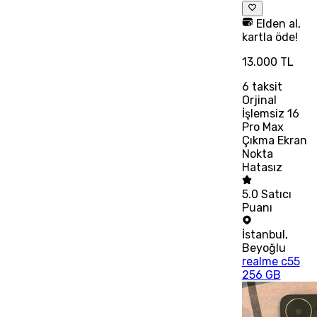
Elden al,
kartla öde!
13.000 TL
6
taksit
Orjinal
İşlemsiz 16
Pro Max
Çıkma Ekran
Nokta
Hatasız
5.0
Satıcı
Puanı
İstanbul
,
Beyoğlu
realme c55
256 GB