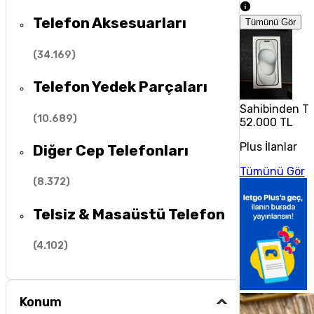
Telefon Aksesuarları
Tümünü Gör
(
34.169
)
Telefon Yedek Parçaları
Sahibinden Te
(
10.689
)
52.000 TL
Plus İlanlar
Diğer Cep Telefonları
Tümünü Gör
(
8.372
)
Telsiz & Masaüstü Telefon
(
4.102
)
Konum