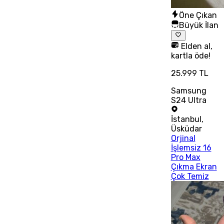
Öne Çıkan
Büyük İlan
Elden al,
kartla öde!
25.999 TL
Samsung
S24 Ultra
İstanbul
,
Üsküdar
Orjinal
İşlemsiz 16
Pro Max
Çıkma Ekran
Çok Temiz