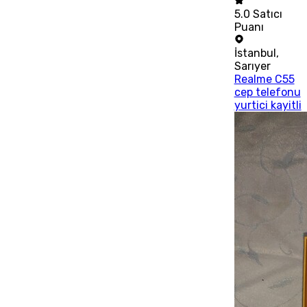
5.0
Satıcı
Puanı
İstanbul
,
Sarıyer
Realme C55
cep telefonu
yurtici kayitli