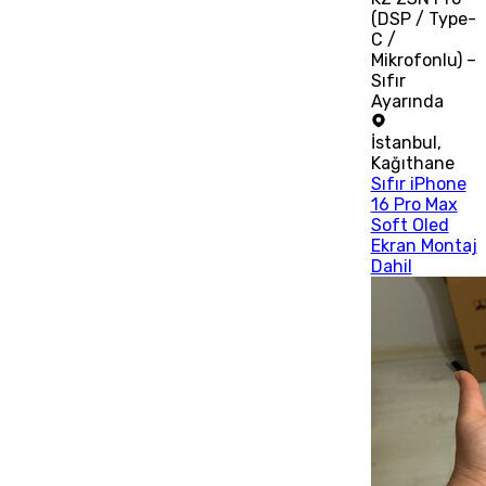
(DSP / Type-
C /
Mikrofonlu) –
Sıfır
Ayarında
İstanbul
,
Kağıthane
Sıfır iPhone
16 Pro Max
Soft Oled
Ekran Montaj
Dahil