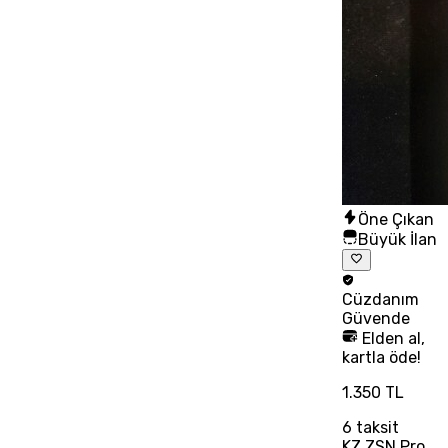
Öne Çıkan
Büyük İlan
Cüzdanım
Güvende
Elden al,
kartla öde!
1.350 TL
6
taksit
KZ ZSN Pro