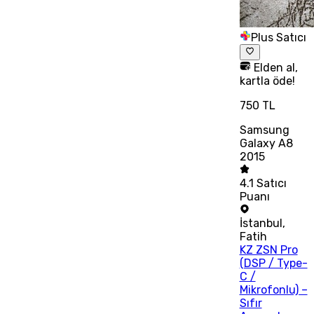
Plus Satıcı
Elden al,
kartla öde!
750 TL
Samsung
Galaxy A8
2015
4.1
Satıcı
Puanı
İstanbul
,
Fatih
KZ ZSN Pro
(DSP / Type-
C /
Mikrofonlu) –
Sıfır