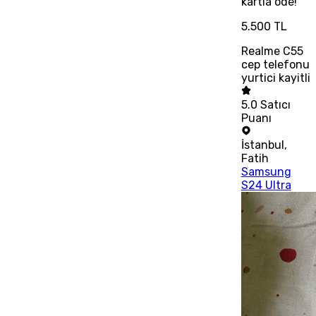
kartla öde!
5.500 TL
Realme C55
cep telefonu
yurtici kayitli
5.0
Satıcı
Puanı
İstanbul
,
Fatih
Samsung
S24 Ultra