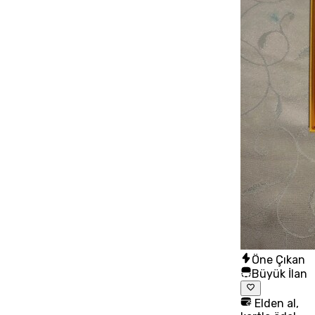
Öne Çıkan
Büyük İlan
Elden al,