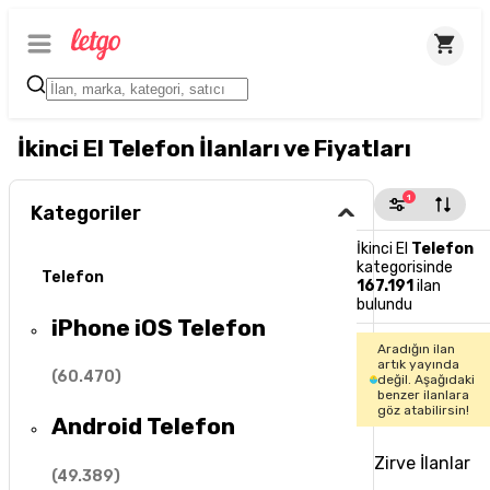
İkinci El Telefon İlanları ve Fiyatları
1
Kategoriler
İkinci El
Telefon
kategorisinde
Telefon
167.191
ilan
bulundu
iPhone iOS Telefon
Aradığın ilan
artık yayında
(
60.470
)
değil. Aşağıdaki
benzer ilanlara
göz atabilirsin!
Android Telefon
Zirve İlanlar
(
49.389
)