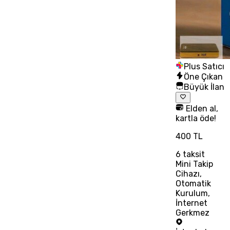
Plus Satıcı
Öne Çıkan
Büyük İlan
Elden al,
kartla öde!
400 TL
6
taksit
Mini Takip
Cihazı,
Otomatik
Kurulum,
İnternet
Gerkmez