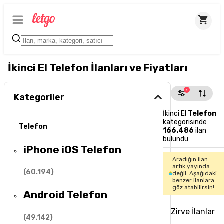
İkinci El Telefon İlanları ve Fiyatları
1
Kategoriler
İkinci El
Telefon
kategorisinde
Telefon
166.486
ilan
bulundu
iPhone iOS Telefon
Aradığın ilan
artık yayında
(
60.194
)
değil. Aşağıdaki
benzer ilanlara
göz atabilirsin!
Android Telefon
Zirve İlanlar
(
49.142
)