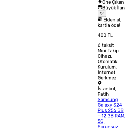
Öne Çıkan
Büyük İlan
Elden al,
kartla öde!
400 TL
6
taksit
Mini Takip
Cihazı,
Otomatik
Kurulum,
İnternet
Gerkmez
İstanbul
,
Fatih
Samsung
Galaxy S24
Plus 256 GB
– 12 GB RAM,
5G,
Sorunsuz