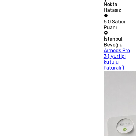
Nokta
Hatasız
5.0
Satıcı
Puanı
İstanbul
,
Beyoğlu
Aırpods Pro
3 ( yurtiçi
kutulu
faturalı )