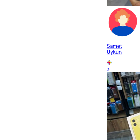
Samet
Uykun