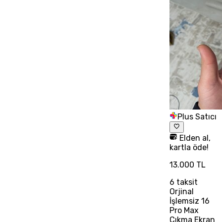
Plus Satıcı
Elden al,
kartla öde!
13.000 TL
6
taksit
Orjinal
İşlemsiz 16
Pro Max
Çıkma Ekran