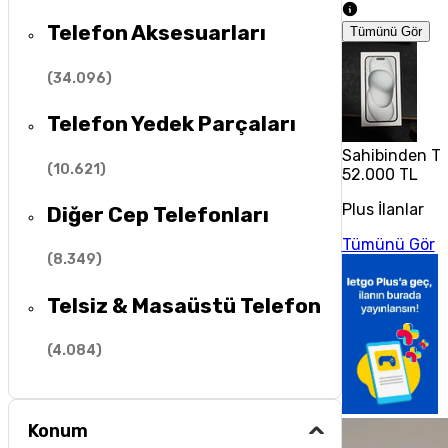
Telefon Aksesuarları
Tümünü Gör
(
34.096
)
Telefon Yedek Parçaları
Sahibinden Te
(
10.621
)
52.000 TL
Plus İlanlar
Diğer Cep Telefonları
Tümünü Gör
(
8.349
)
Telsiz & Masaüstü Telefon
(
4.084
)
Konum