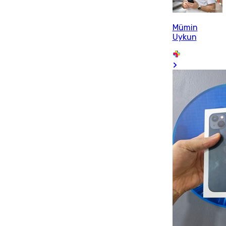
Mümin
Uykun