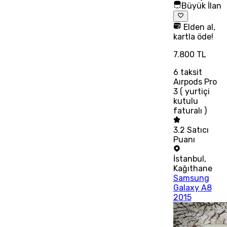
Büyük İlan
Elden al,
kartla öde!
7.800 TL
6
taksit
Aırpods Pro
3 ( yurtiçi
kutulu
faturalı )
3.2
Satıcı
Puanı
İstanbul
,
Kağıthane
Samsung
Galaxy A8
2015