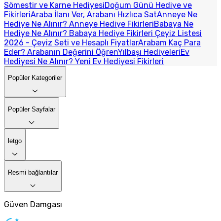
Sömestir ve Karne Hediyesi
Doğum Günü Hediye ve
Fikirleri
Araba İlanı Ver, Arabanı Hızlıca Sat
Anneye Ne
Hediye Ne Alınır? Anneye Hediye Fikirleri
Babaya Ne
Hediye Ne Alınır? Babaya Hediye Fikirleri
Çeyiz Listesi
2026 - Çeyiz Seti ve Hesaplı Fiyatlar
Arabam Kaç Para
Eder? Arabanın Değerini Öğren
Yılbaşı Hediyeleri
Ev
Hediyesi Ne Alınır? Yeni Ev Hediyesi Fikirleri
Popüler Kategoriler
Popüler Sayfalar
letgo
Resmi bağlantılar
Güven Damgası