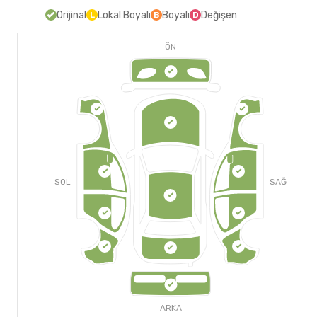
Orijinal
Lokal Boyalı
Boyalı
Değişen
L
B
D
ÖN
SOL
SAĞ
ARKA