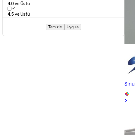
4.0 ve Üstü
4.5 ve Üstü
Temizle
Uygula
Siri