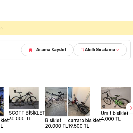
in!
Arama Kaydet
Akıllı Sıralama
SCOTT BİSİKLET
Ümit bisiklet
30.000 TL
4.000 TL
iklet
Bisiklet
carraro bisiklet
v
TL
20.000 TL
19.500 TL