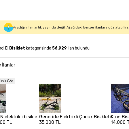
Aradığın ilan artık yayında değil. Aşağıdaki benzer ilanlara göz atabilirs
nci El
Bisiklet
kategorisinde
56.929
ilan bulundu
 İlanlar
ünü Gör
 elektrikli bisiklet
Genoride Elektrikli Çocuk Bisikleti
Kron Bis
00 TL
35.000 TL
14.000 