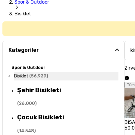
Spor & Outdoor
Bisiklet
Kategoriler
İki
Zirve
Spor & Outdoor
Bisiklet
(
56.929
)
Tüm
Şehir Bisikleti
(
26.000
)
Çocuk Bisikleti
BİSAN
60.0
(
14.548
)