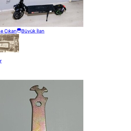
e Çıkan
Büyük İlan
r