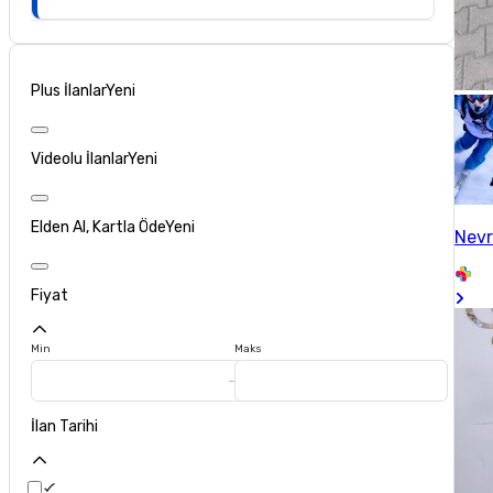
Plus İlanlar
Yeni
Videolu İlanlar
Yeni
Elden Al, Kartla Öde
Yeni
Nevr
Fiyat
Min
Maks
İlan Tarihi