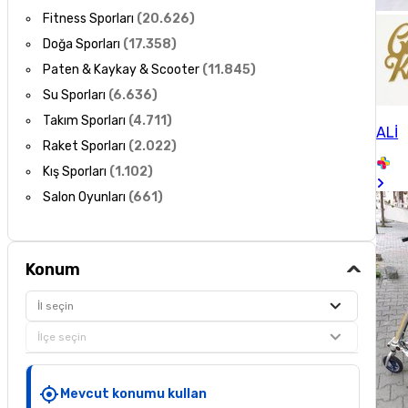
Fitness Sporları
(
20.626
)
Doğa Sporları
(
17.358
)
Paten & Kaykay & Scooter
(
11.845
)
Su Sporları
(
6.636
)
Takım Sporları
(
4.711
)
ALİ
Raket Sporları
(
2.022
)
Kış Sporları
(
1.102
)
Salon Oyunları
(
661
)
Konum
İl seçin
İlçe seçin
Mevcut konumu kullan