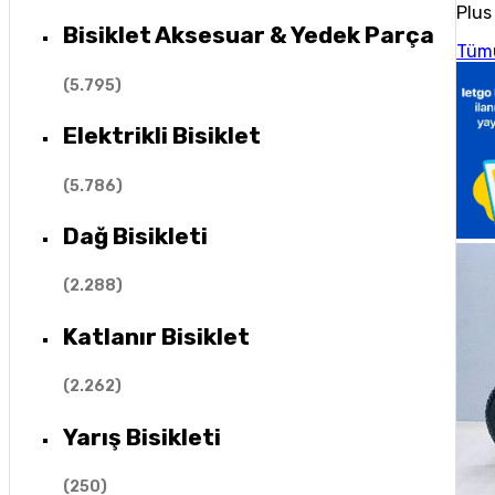
Plus 
Bisiklet Aksesuar & Yedek Parça
Tüm
(
5.795
)
Elektrikli Bisiklet
(
5.786
)
Dağ Bisikleti
(
2.288
)
Katlanır Bisiklet
(
2.262
)
Yarış Bisikleti
(
250
)