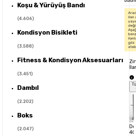
bulun
Koşu & Yürüyüş Bandı
Arad
ilan 
(
4.606
)
yay
değil
Aşağ
Kondisyon Bisikleti
ben
ilan
göz
(
3.588
)
atabi
Fitness & Kondisyon Aksesuarları
Zi
İla
(
3.451
)
T
Dambıl
(
2.202
)
Boks
De
(
2.047
)
40