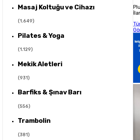
Masaj Koltuğu ve Cihazı
Pl
İla
(
1.649
)
Tü
Gö
Pilates & Yoga
(
1.129
)
Mekik Aletleri
(
931
)
Barfiks & Şınav Barı
(
556
)
Trambolin
(
381
)