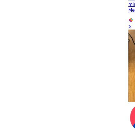
mi
Me