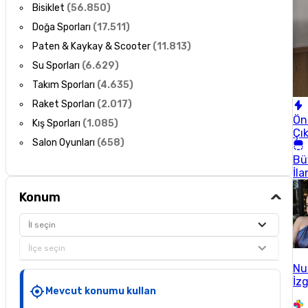
Bisiklet
(
56.850
)
Doğa Sporları
(
17.511
)
Paten & Kaykay & Scooter
(
11.813
)
Su Sporları
(
6.629
)
Takım Sporları
(
4.635
)
Raket Sporları
(
2.017
)
Ön
Kış Sporları
(
1.085
)
Çı
Salon Oyunları
(
658
)
Bü
İla
Konum
İl seçin
İlçe seçin
Nu
İzg
Mevcut konumu kullan