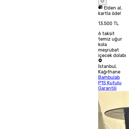
Elden al,
kartla öde!
13.500 TL
6
taksit
temiz uğur
kola
meşrubat
içecek dolabı
İstanbul
,
Kağıthane
Bambulab
P1S Kutulu
Garantili