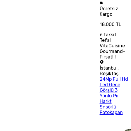
Ücretsiz
Kargo
18.000 TL
6
taksit
Tefal
VitaCuisine
Gourmand-
Fırsat!!!
İstanbul
,
Beşiktaş
24Mp Full Hd
Led Gece
Görşlü 3
Yönlü Pır
Harkt
Snsörlü
Fotokapan