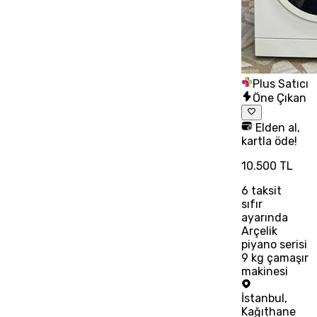
Plus Satıcı
Öne Çıkan
Elden al,
kartla öde!
10.500 TL
6
taksit
sıfır
ayarında
Arçelik
piyano serisi
9 kg çamaşır
makinesi
İstanbul
,
Kağıthane