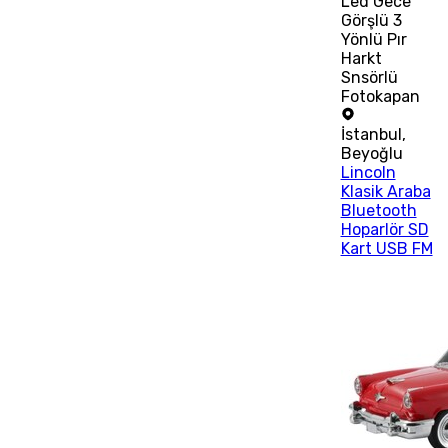
Led Gece
Görşlü 3
Yönlü Pır
Harkt
Snsörlü
Fotokapan
İstanbul
,
Beyoğlu
Lincoln
Klasik Araba
Bluetooth
Hoparlör SD
Kart USB FM