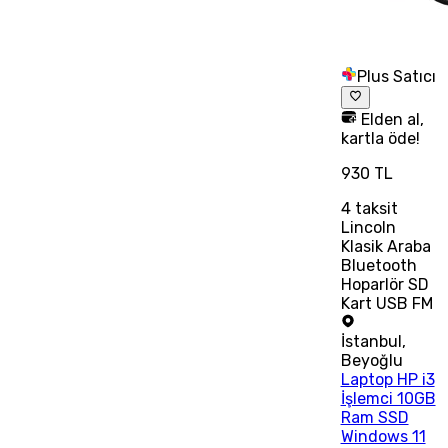
Plus Satıcı
Elden al,
kartla öde!
930 TL
4
taksit
Lincoln
Klasik Araba
Bluetooth
Hoparlör SD
Kart USB FM
İstanbul
,
Beyoğlu
Laptop HP i3
İşlemci 10GB
Ram SSD
Windows 11