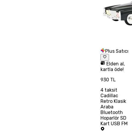
Plus Satıcı
Elden al,
kartla öde!
930 TL
4
taksit
Cadillac
Retro Klasik
Araba
Bluetooth
Hoparlör SD
Kart USB FM