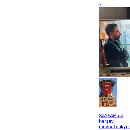
SAYFAM da
herşey
mevcutcokyen