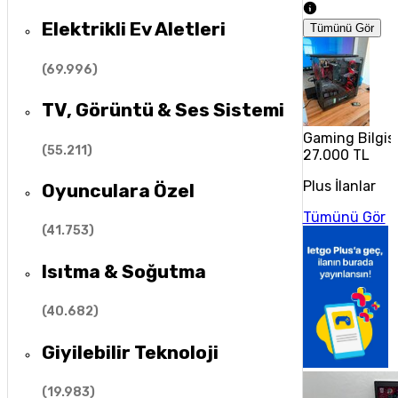
Elektrikli Ev Aletleri
Tümünü Gör
(
69.996
)
TV, Görüntü & Ses Sistemi
Gaming Bilgis
(
55.211
)
27.000 TL
Plus İlanlar
Oyunculara Özel
Tümünü Gör
(
41.753
)
Isıtma & Soğutma
(
40.682
)
Giyilebilir Teknoloji
(
19.983
)