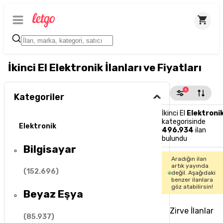
İkinci El Elektronik İlanları ve Fiyatları
1
Kategoriler
İkinci El
Elektroni
kategorisinde
Elektronik
496.934
ilan
bulundu
Bilgisayar
Aradığın ilan
artık yayında
(
152.696
)
değil. Aşağıdaki
benzer ilanlara
göz atabilirsin!
Beyaz Eşya
Zirve İlanlar
(
85.937
)