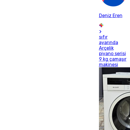
Deniz Eren
sıfır
ayarında
Arçelik
piyano serisi
9 kg çamaşır
makinesi