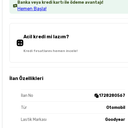
Banka veya kredi kartı ile ödeme avantajı!
Hemen Başla!
Acil kredi mi lazım?
Kredi fırsatlarını hemen incele!
İlan Özellikleri
İlan No
1728280567
Tür
Otomobil
Lastik Markası
Goodyear