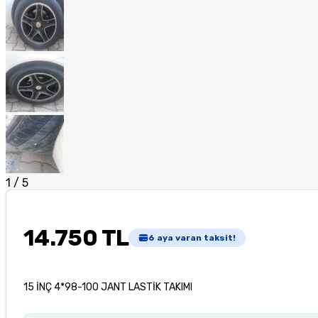
1
/
5
14.750 TL
6
aya varan taksit!
15 İNÇ 4*98-100 JANT LASTİK TAKIMI