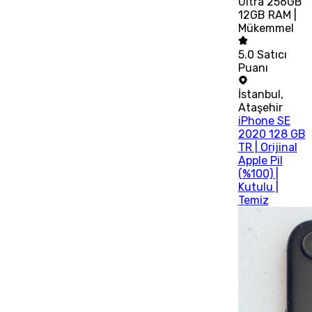
Ultra 256GB
12GB RAM |
Mükemmel
5.0
Satıcı
Puanı
İstanbul
,
Ataşehir
iPhone SE
2020 128 GB
TR | Orijinal
Apple Pil
(%100) |
Kutulu |
Temiz