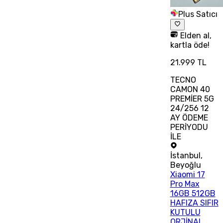
Plus Satıcı
Elden al,
kartla öde!
21.999 TL
TECNO
CAMON 40
PREMİER 5G
24/256 12
AY ÖDEME
PERİYODU
İLE
İstanbul
,
Beyoğlu
Xiaomi 17
Pro Max
16GB 512GB
HAFIZA SIFIR
KUTULU
ORJİNAL