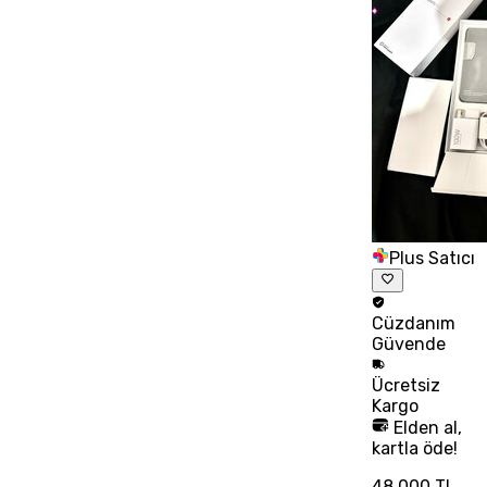
Plus Satıcı
Cüzdanım
Güvende
Ücretsiz
Kargo
Elden al,
kartla öde!
48.000 TL