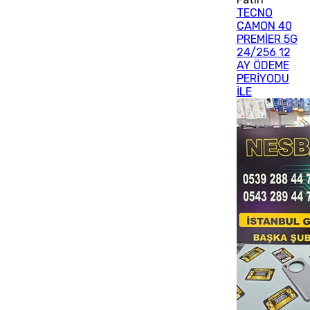
TECNO
CAMON 40
PREMİER 5G
24/256 12
AY ÖDEME
PERİYODU
İLE