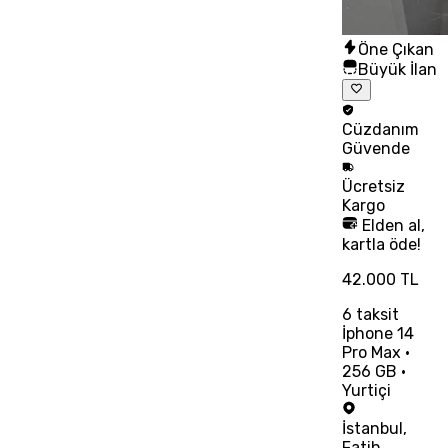
Öne Çıkan
Büyük İlan
Cüzdanım
Güvende
Ücretsiz
Kargo
Elden al,
kartla öde!
42.000 TL
6
taksit
İphone 14
Pro Max •
256 GB •
Yurtiçi
İstanbul
,
Fatih