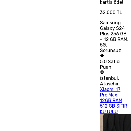
kartla öde!
32.000 TL
Samsung
Galaxy S24
Plus 256 GB
– 12 GB RAM,
5G,
Sorunsuz
5.0
Satıcı
Puanı
İstanbul
,
Ataşehir
XiaomI 17
Pro Max
12GB RAM
512 GB SIFIR
KUTULU