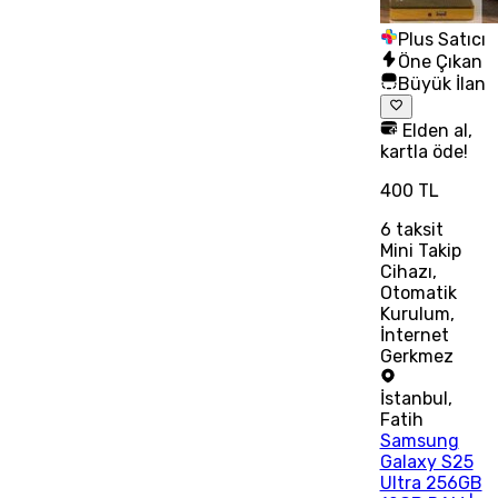
Plus Satıcı
Öne Çıkan
Büyük İlan
Elden al,
kartla öde!
400 TL
6
taksit
Mini Takip
Cihazı,
Otomatik
Kurulum,
İnternet
Gerkmez
İstanbul
,
Fatih
Samsung
Galaxy S25
Ultra 256GB