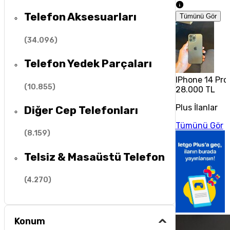
Telefon Aksesuarları
Tümünü Gör
(
34.096
)
Telefon Yedek Parçaları
IPhone 14 Pro
(
10.855
)
28.000 TL
Plus İlanlar
Diğer Cep Telefonları
Tümünü Gör
(
8.159
)
Telsiz & Masaüstü Telefon
(
4.270
)
Konum