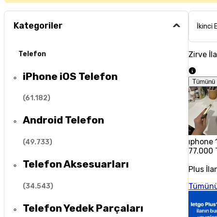
Kategoriler
İkinci 
Zirve İl
Telefon
iPhone iOS Telefon
Tümünü 
(
61.182
)
Android Telefon
ıphone 1
(
49.733
)
77.000 
Telefon Aksesuarları
Plus İla
Tümünü
(
34.543
)
Telefon Yedek Parçaları