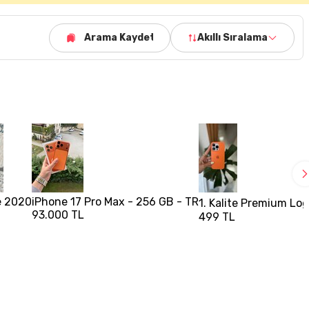
Arama Kaydet
Akıllı Sıralama
e 2020
iPhone 17 Pro Max - 256 GB - TR
1. Kalite Premium Logo
93.000 TL
499 TL