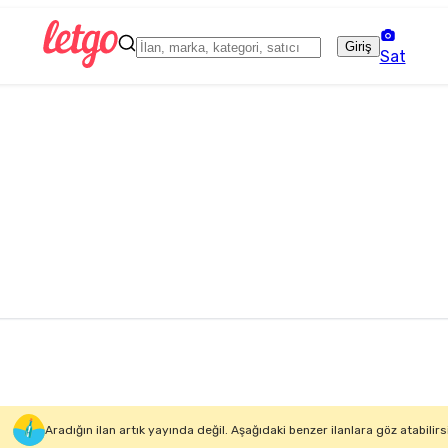
Giriş
Sat
Aradığın ilan artık yayında değil. Aşağıdaki benzer ilanlara göz atabilirs