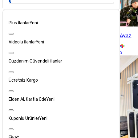
Plus İlanlar
Yeni
Ayaz
Videolu İlanlar
Yeni
Cüzdanım Güvendeli İlanlar
Ücretsiz Kargo
Elden Al, Kartla Öde
Yeni
Kuponlu Ürünler
Yeni
Fiyat