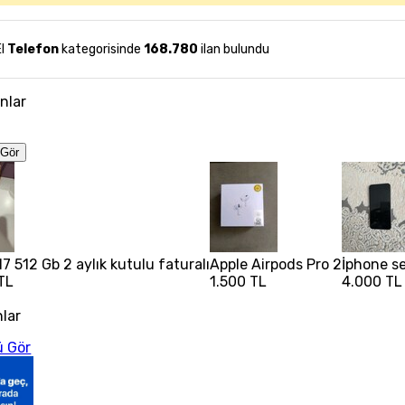
El
Telefon
kategorisinde
168.780
ilan bulundu
anlar
Gör
7 512 Gb 2 aylık kutulu faturalı
Apple Airpods Pro 2
İphone s
TL
1.500 TL
4.000 TL
nlar
 Gör