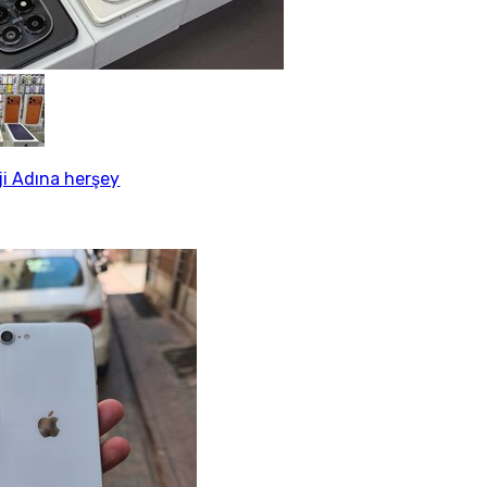
ji Adına herşey