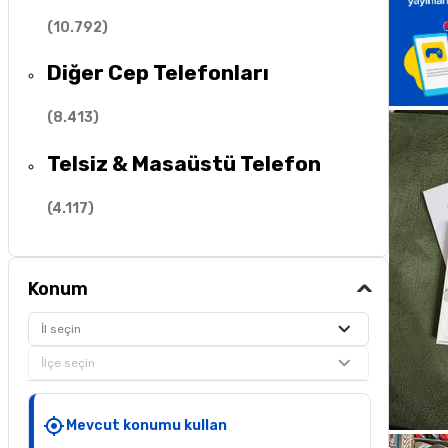
(
10.792
)
Diğer Cep Telefonları
(
8.413
)
Telsiz & Masaüstü Telefon
(
4.117
)
Konum
İl seçin
İlçe seçin
Mevcut konumu kullan