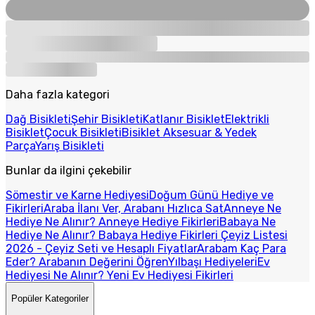
Daha fazla kategori
Dağ Bisikleti
Şehir Bisikleti
Katlanır Bisiklet
Elektrikli
Bisiklet
Çocuk Bisikleti
Bisiklet Aksesuar & Yedek
Parça
Yarış Bisikleti
Bunlar da ilgini çekebilir
Sömestir ve Karne Hediyesi
Doğum Günü Hediye ve
Fikirleri
Araba İlanı Ver, Arabanı Hızlıca Sat
Anneye Ne
Hediye Ne Alınır? Anneye Hediye Fikirleri
Babaya Ne
Hediye Ne Alınır? Babaya Hediye Fikirleri
Çeyiz Listesi
2026 - Çeyiz Seti ve Hesaplı Fiyatlar
Arabam Kaç Para
Eder? Arabanın Değerini Öğren
Yılbaşı Hediyeleri
Ev
Hediyesi Ne Alınır? Yeni Ev Hediyesi Fikirleri
Popüler Kategoriler