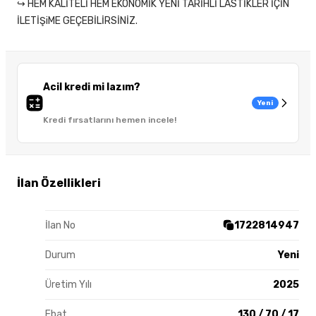
↪ HEM KALİTELİ HEM EKONOMİK YENİ TARİHLİ LASTİKLER İÇİN
İLETİŞiME GEÇEBİLİRSİNİZ.
Acil kredi mi lazım?
Yeni
Kredi fırsatlarını hemen incele!
İlan Özellikleri
İlan No
1722814947
Durum
Yeni
Üretim Yılı
2025
Ebat
130 / 70 / 17