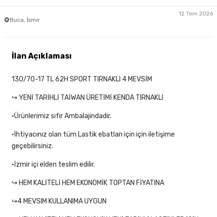
12 Tem 2026
Buca, İzmir
İlan Açıklaması
130/70-17 TL 62H SPORT TIRNAKLI 4 MEVSİM
↪ YENİ TARİHLİ TAİWAN ÜRETİMİ KENDA TIRNAKLI
•Ürünlerimiz sıfır Ambalajindadir.
•İhtiyacınız olan tüm Lastik ebatları için için iletişime
geçebilirsiniz.
•İzmir içi elden teslim edilir.
↪ HEM KALİTELİ HEM EKONOMİK TOPTAN FİYATINA
↪4 MEVSIM KULLANIMA UYGUN