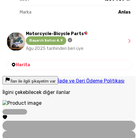
Marka
Anlas
Motorcycle-Bicycle Parts
Başarılı Satıcı 4.9
Ağu 2025 tarihinden beri üye
Harita
İade ve Geri Ödeme Politikası
İlan ile ilgili şikayetim var
İlgini çekebilecek diğer ilanlar