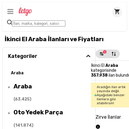
İkinci El Araba İlanları ve Fiyatları
1
Kategoriler
İkinci El
Araba
kategorisinde
Araba
357.938
ilan bulund
Araba
Aradığın ilan artık
yayında değil.
Aşağıdaki benzer
(
63.425
)
ilanlara göz
atabilirsin!
Oto Yedek Parça
Zirve İlanlar
(
141.874
)