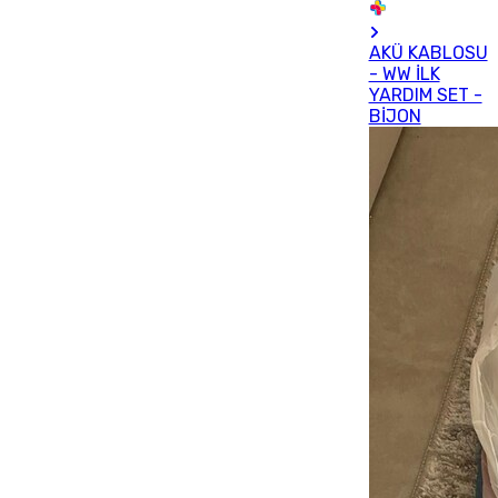
AKÜ KABLOSU
- WW İLK
YARDIM SET -
BİJON