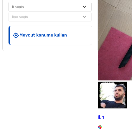
İl seçin
İlçe seçin
Mevcut konumu kullan
il.h