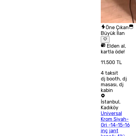
Öne Çıkan
Büyük İlan
Elden al,
kartla öde!
11.500 TL
4
taksit
dj booth, dj
masası, dj
kabin
İstanbul
,
Kadıköy
Universal
Krom Siyah-
Gri -14-15-16
inç jant