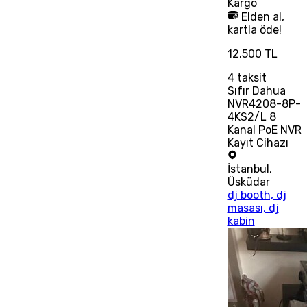
Kargo
Elden al,
kartla öde!
12.500 TL
4
taksit
Sıfır Dahua
NVR4208-8P-
4KS2/L 8
Kanal PoE NVR
Kayıt Cihazı
İstanbul
,
Üsküdar
dj booth, dj
masası, dj
kabin