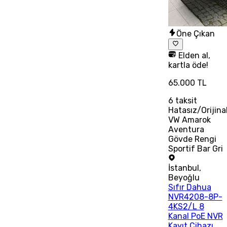
Öne Çıkan
Elden al,
kartla öde!
65.000 TL
6
taksit
Hatasız/Orijina
VW Amarok
Aventura
Gövde Rengi
Sportif Bar Gri
İstanbul
,
Beyoğlu
Sıfır Dahua
NVR4208-8P-
4KS2/L 8
Kanal PoE NVR
Kayıt Cihazı