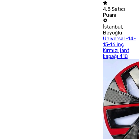
4.8
Satıcı
Puanı
İstanbul
,
Beyoğlu
Universal -14-
15-16 inç
Kırmızı jant
kapağı 4'lü