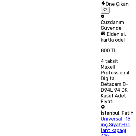
Öne Çıkan
Cüzdanım
Güvende
Elden al,
kartla öde!
800 TL
4
taksit
Maxell
Professional
Digital
Betacam B-
D94L 94 DK
Kaset Adet
Fiyatı
İstanbul
,
Fatih
Universal -15
inç Siyah-Gri
jant kapağı