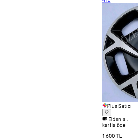
4'lü
Plus Satıcı
Elden al,
kartla öde!
1.600 TL