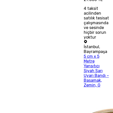
4
taksit
acilinden
satılık tesisat
çalışmasında
ve sesinde
hiçbir sorun
yoktur
İstanbul
,
Bayrampaşa
5 cm x 5
Metre
Yansıtıcı
Siyah Sarı
Uyarı Bandı –
Basamak,
Zemin, G