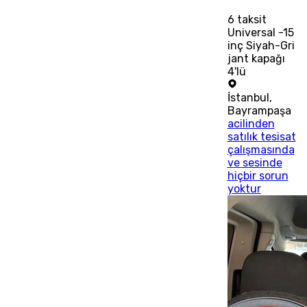
6
taksit
Universal -15
inç Siyah-Gri
jant kapağı
4'lü
İstanbul
,
Bayrampaşa
acilinden
satılık tesisat
çalışmasında
ve sesinde
hiçbir sorun
yoktur