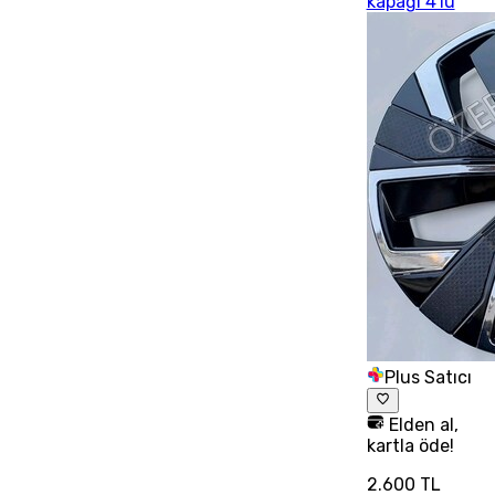
kapağı 4'lü
Plus Satıcı
Elden al,
kartla öde!
2.600 TL