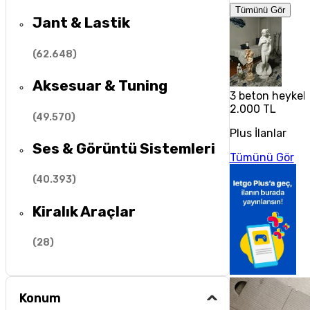
Tümünü Gör
Jant & Lastik
(
62.648
)
Aksesuar & Tuning
3 beton heykel
2.000 TL
(
49.570
)
Plus İlanlar
Ses & Görüntü Sistemleri
Tümünü Gör
(
40.393
)
Kiralık Araçlar
(
28
)
Konum