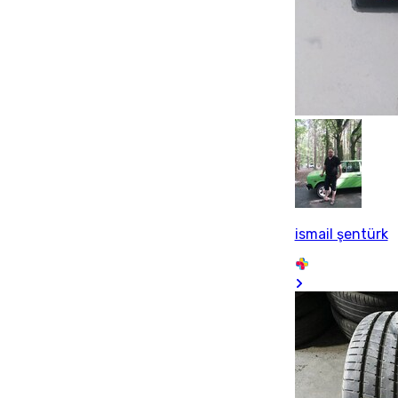
ismail şentürk