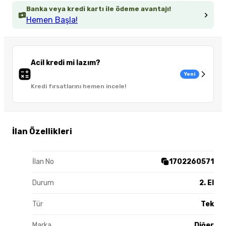
Banka veya kredi kartı ile ödeme avantajı!
Hemen Başla!
Acil kredi mi lazım?
Yeni
Kredi fırsatlarını hemen incele!
İlan Özellikleri
İlan No
1702260571
Durum
2. El
Tür
Tek
Marka
Diğer