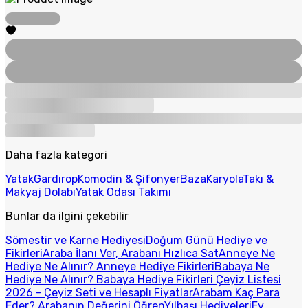
Daha fazla kategori
Yatak
Gardırop
Komodin & Şifonyer
Baza
Karyola
Takı &
Makyaj Dolabı
Yatak Odası Takımı
Bunlar da ilgini çekebilir
Sömestir ve Karne Hediyesi
Doğum Günü Hediye ve
Fikirleri
Araba İlanı Ver, Arabanı Hızlıca Sat
Anneye Ne
Hediye Ne Alınır? Anneye Hediye Fikirleri
Babaya Ne
Hediye Ne Alınır? Babaya Hediye Fikirleri
Çeyiz Listesi
2026 - Çeyiz Seti ve Hesaplı Fiyatlar
Arabam Kaç Para
Eder? Arabanın Değerini Öğren
Yılbaşı Hediyeleri
Ev