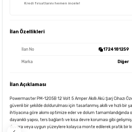
Kredi fırsatlarını hemen incele!
İlan Özellikleri
İlan No
1724181259
Marka
Diğer
İlan Açıklaması
Powermaster PM-1205B 12 Volt 5 Amper Akıllı Akü Şarj Cihazı Öze
güvenli bir şekilde doldurulması için tasarlanmış akıllı ve hızlı bir şa
ihtiyacına göre akımı optimize eder ve dolum tamamlandığında o
dayanıklı yapısı, ters bağlantı ve kısa devre koruması gibi gelişmiş 
duvara veya uygun yüzeylere kolayca monte edilerek pratik bir ku