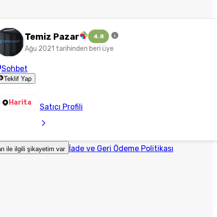
Temiz Pazar
4.8
Ağu 2021 tarihinden beri üye
Sohbet
Teklif Yap
Harita
Satıcı Profili
İade ve Geri Ödeme Politikası
an ile ilgili şikayetim var