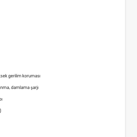
ksek gerilim koruması
anma, damlama şarjı
pı
)