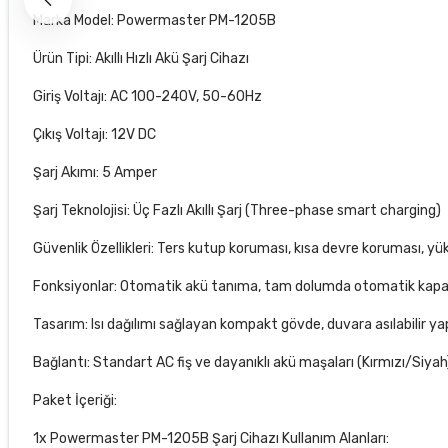
Marka Model: Powermaster PM-1205B
Ürün Tipi: Akıllı Hızlı Akü Şarj Cihazı
Giriş Voltajı: AC 100-240V, 50-60Hz
Çıkış Voltajı: 12V DC
Şarj Akımı: 5 Amper
Şarj Teknolojisi: Üç Fazlı Akıllı Şarj (Three-phase smart charging)
Güvenlik Özellikleri: Ters kutup koruması, kısa devre koruması, yü
Fonksiyonlar: Otomatik akü tanıma, tam dolumda otomatik kap
Tasarım: Isı dağılımı sağlayan kompakt gövde, duvara asılabilir ya
Bağlantı: Standart AC fiş ve dayanıklı akü maşaları (Kırmızı/Siyah
Paket İçeriği:
1x Powermaster PM-1205B Şarj Cihazı Kullanım Alanları: