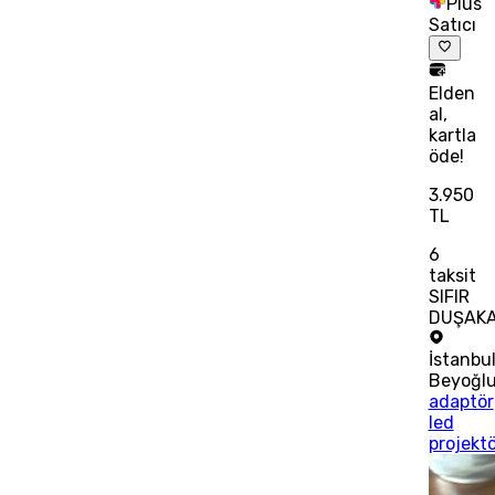
Plus
Satıcı
Elden
al,
kartla
öde!
3.950
TL
6
taksit
SIFIR
DUŞAKA
İstanbu
Beyoğl
adaptör
led
projektö