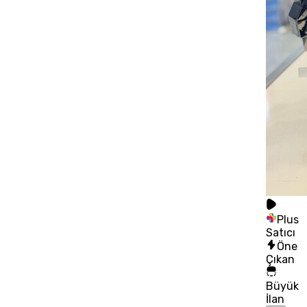
Plus
Satıcı
Öne
Çıkan
Büyük
İlan