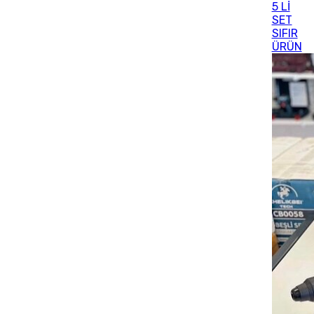
5 Lİ
SET
SIFIR
ÜRÜN