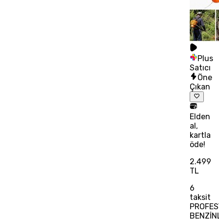
Plus
Satıcı
Öne
Çıkan
Elden
al,
kartla
öde!
2.499
TL
6
taksit
PROFES
BENZİNL