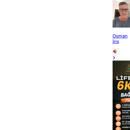
Osman
İris