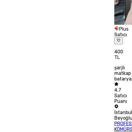
Plus
Satıcı
400
TL
şarjlı
matkap
batarya
4.7
Satıcı
Puanı
İstanbu
Beyoğl
PROFES
KÖMÜR