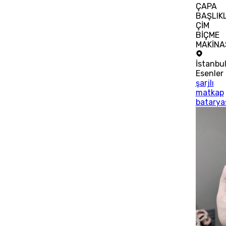
ÇAPA
BAŞLIKL
ÇİM
BİÇME
MAKİNA
İstanbu
Esenler
şarjlı
matkap
batarya