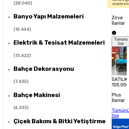
(
28.040
)
atabilirsin
Banyo Yapı Malzemeleri
Zirve
İlanlar
(
15.454
)
Tümünü
Elektrik & Tesisat Malzemeleri
Gör
(
13.422
)
Bahçe Dekorasyonu
SATILI
(
7.435
)
105.000
Bahçe Makinesi
Plus
İlanlar
(
6.333
)
Tümün
Gör
Çiçek Bakımı & Bitki Yetiştirme