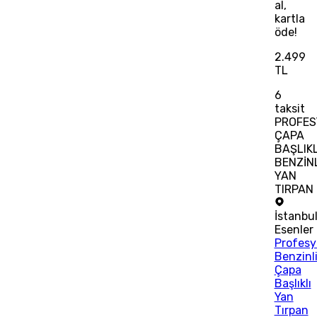
al,
kartla
öde!
2.499
TL
6
taksit
PROFES
ÇAPA
BAŞLIKL
BENZİNL
YAN
TIRPAN
İstanbu
Esenler
Profesy
Benzinl
Çapa
Başlıklı
Yan
Tırpan