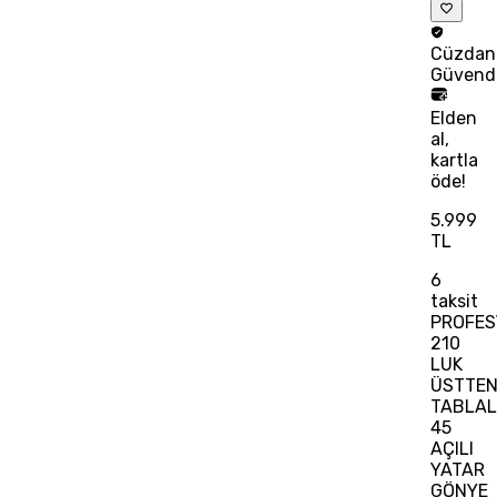
Cüzdan
Güvend
Elden
al,
kartla
öde!
5.999
TL
6
taksit
PROFES
210
LUK
ÜSTTE
TABLAL
45
AÇILI
YATAR
GÖNYE