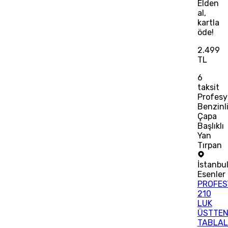
Elden
al,
kartla
öde!
2.499
TL
6
taksit
Profesy
Benzinl
Çapa
Başlıklı
Yan
Tırpan
İstanbu
Esenler
PROFES
210
LUK
ÜSTTE
TABLAL