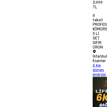
3.999
TL
6
taksit
PROFES
KÖMÜR
5 Lİ
SET
SIFIR
ÜRÜN
İstanbu
Esenler
6 kw
güneş
enerjisi