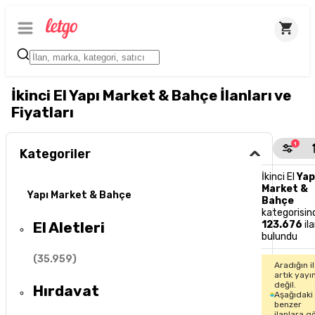
İkinci El Yapı Market & Bahçe İlanları ve
Fiyatları
1
Kategoriler
İkinci El
Yap
Market &
Yapı Market & Bahçe
Bahçe
kategorisin
El Aletleri
123.676
il
bulundu
(
35.959
)
Aradığın i
artık yayı
değil.
Hırdavat
Aşağıdaki
benzer
ilanlara g