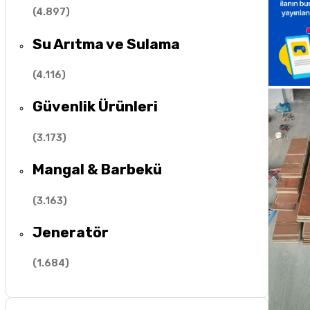
(
4.897
)
Su Arıtma ve Sulama
(
4.116
)
Güvenlik Ürünleri
(
3.173
)
Mangal & Barbekü
(
3.163
)
Jeneratör
(
1.684
)