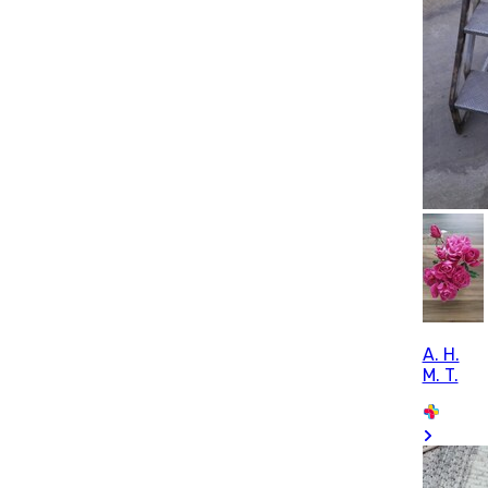
A. H.
M. T.