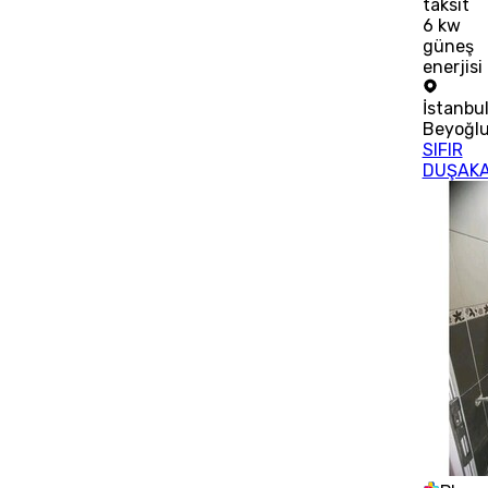
taksit
6 kw
güneş
enerjisi
İstanbu
Beyoğl
SIFIR
DUŞAKA