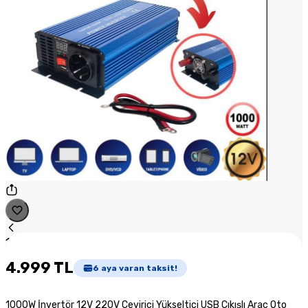
1
/
1
4.999 TL
6
aya varan taksit!
1000W İnvertör 12V 220V Çevirici Yükseltici USB Çıkışlı Araç Oto