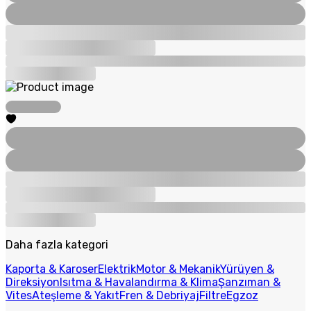
Daha fazla kategori
Kaporta & Karoser
Elektrik
Motor & Mekanik
Yürüyen &
Direksiyon
Isıtma & Havalandırma & Klima
Şanzıman &
Vites
Ateşleme & Yakıt
Fren & Debriyaj
Filtre
Egzoz