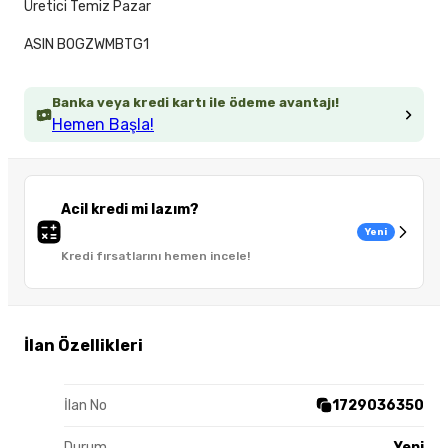
Üretici Temiz Pazar
ASIN B0GZWMBTG1
Banka veya kredi kartı ile ödeme avantajı!
Hemen Başla!
Acil kredi mi lazım?
Yeni
Kredi fırsatlarını hemen incele!
İlan Özellikleri
İlan No
1729036350
Durum
Yeni