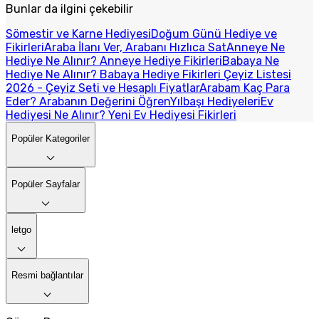
Bunlar da ilgini çekebilir
Sömestir ve Karne Hediyesi
Doğum Günü Hediye ve
Fikirleri
Araba İlanı Ver, Arabanı Hızlıca Sat
Anneye Ne
Hediye Ne Alınır? Anneye Hediye Fikirleri
Babaya Ne
Hediye Ne Alınır? Babaya Hediye Fikirleri
Çeyiz Listesi
2026 - Çeyiz Seti ve Hesaplı Fiyatlar
Arabam Kaç Para
Eder? Arabanın Değerini Öğren
Yılbaşı Hediyeleri
Ev
Hediyesi Ne Alınır? Yeni Ev Hediyesi Fikirleri
Popüler Kategoriler
Popüler Sayfalar
letgo
Resmi bağlantılar