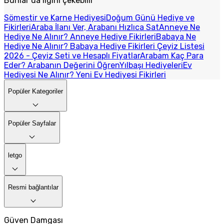
Bunlar da ilgini çekebilir
Sömestir ve Karne Hediyesi
Doğum Günü Hediye ve
Fikirleri
Araba İlanı Ver, Arabanı Hızlıca Sat
Anneye Ne
Hediye Ne Alınır? Anneye Hediye Fikirleri
Babaya Ne
Hediye Ne Alınır? Babaya Hediye Fikirleri
Çeyiz Listesi
2026 - Çeyiz Seti ve Hesaplı Fiyatlar
Arabam Kaç Para
Eder? Arabanın Değerini Öğren
Yılbaşı Hediyeleri
Ev
Hediyesi Ne Alınır? Yeni Ev Hediyesi Fikirleri
Popüler Kategoriler
Popüler Sayfalar
letgo
Resmi bağlantılar
Güven Damgası