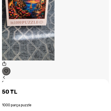
1
/
1
50 TL
1000 parça puzzle