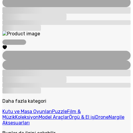
Daha fazla kategori
Kutu ve Masa Oyunları
Puzzle
Film &
Müzik
Koleksiyon
Model Araçlar
Örgü & El işi
Drone
Nargile
Aksesuarları