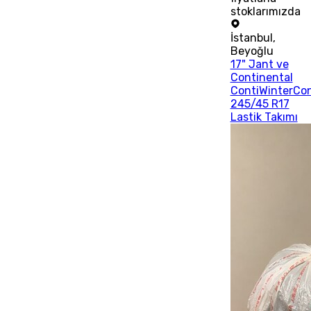
stoklarımızda
İstanbul
,
Beyoğlu
17" Jant ve
Continental
ContiWinterCo
245/45 R17
Lastik Takımı