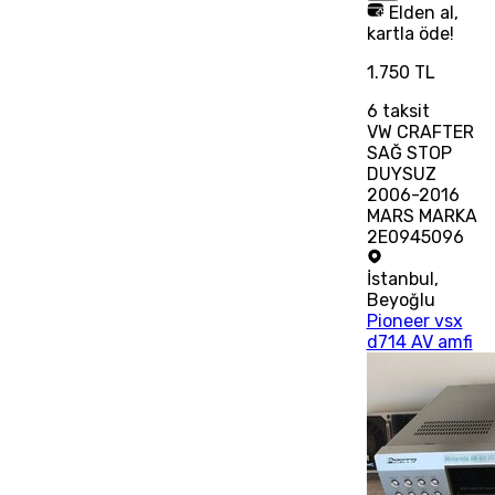
Elden al,
kartla öde!
1.750 TL
6
taksit
VW CRAFTER
SAĞ STOP
DUYSUZ
2006-2016
MARS MARKA
2E0945096
İstanbul
,
Beyoğlu
Pioneer vsx
d714 AV amfi