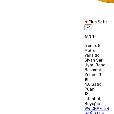
Plus Satıcı
150 TL
5 cm x 5
Metre
Yansıtıcı
Siyah Sarı
Uyarı Bandı –
Basamak,
Zemin, G
4.8
Satıcı
Puanı
İstanbul
,
Beyoğlu
VW CRAFTER
SAĞ STOP