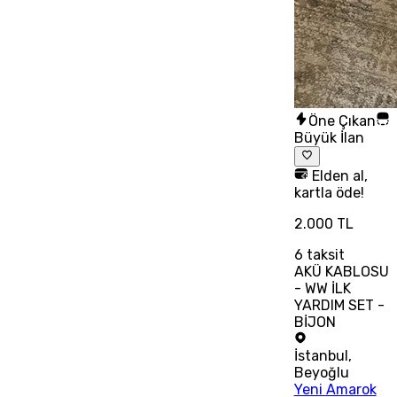
Öne Çıkan
Büyük İlan
Elden al,
kartla öde!
2.000 TL
6
taksit
AKÜ KABLOSU
- WW İLK
YARDIM SET -
BİJON
İstanbul
,
Beyoğlu
Yeni Amarok