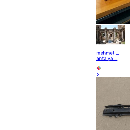
mehmet _
antalya _