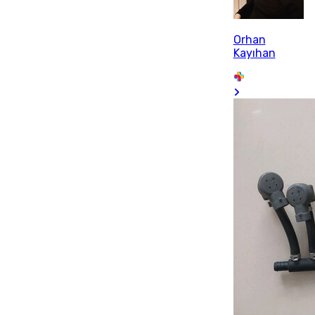
Orhan
Kayıhan