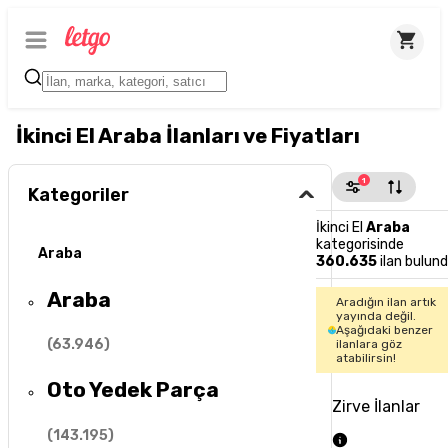
İkinci El Araba İlanları ve Fiyatları
1
Kategoriler
İkinci El
Araba
kategorisinde
Araba
360.635
ilan bulun
Araba
Aradığın ilan artık
yayında değil.
Aşağıdaki benzer
(
63.946
)
ilanlara göz
atabilirsin!
Oto Yedek Parça
Zirve İlanlar
(
143.195
)