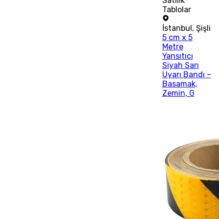
Satılık
Tablolar
İstanbul
,
Şişli
5 cm x 5
Metre
Yansıtıcı
Siyah Sarı
Uyarı Bandı –
Basamak,
Zemin, G