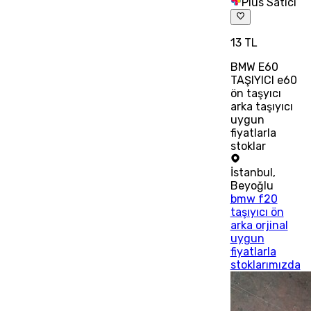
Plus Satıcı
13 TL
BMW E60
TAŞIYICI e60
ön taşyıcı
arka taşıyıcı
uygun
fiyatlarla
stoklar
İstanbul
,
Beyoğlu
bmw f20
taşıyıcı ön
arka orjinal
uygun
fiyatlarla
stoklarımızda