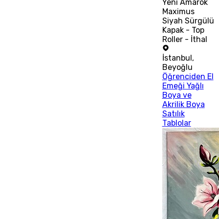
Yeni Amarok
Maximus
Siyah Sürgülü
Kapak - Top
Roller - İthal
İstanbul
,
Beyoğlu
Öğrenciden El
Emeği Yağlı
Boya ve
Akrilik Boya
Satılık
Tablolar