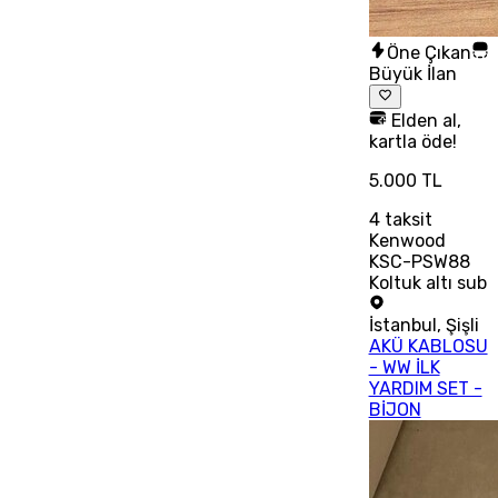
Öne Çıkan
Büyük İlan
Elden al,
kartla öde!
5.000 TL
4
taksit
Kenwood
KSC-PSW88
Koltuk altı sub
İstanbul
,
Şişli
AKÜ KABLOSU
- WW İLK
YARDIM SET -
BİJON