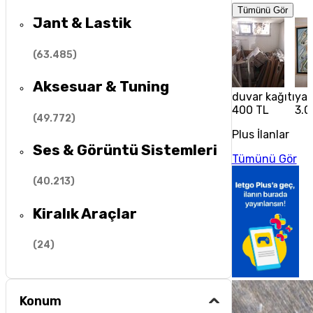
Tümünü Gör
Jant & Lastik
(
63.485
)
Aksesuar & Tuning
duvar kağıtı
yağ
400 TL
3.0
(
49.772
)
Plus İlanlar
Ses & Görüntü Sistemleri
Tümünü Gör
(
40.213
)
Kiralık Araçlar
(
24
)
Konum