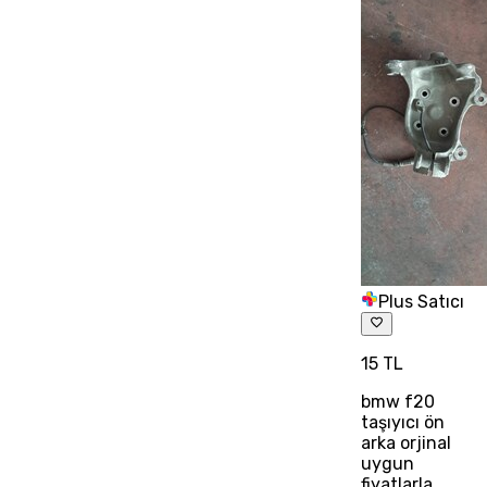
Plus Satıcı
15 TL
bmw f20
taşıyıcı ön
arka orjinal
uygun
fiyatlarla