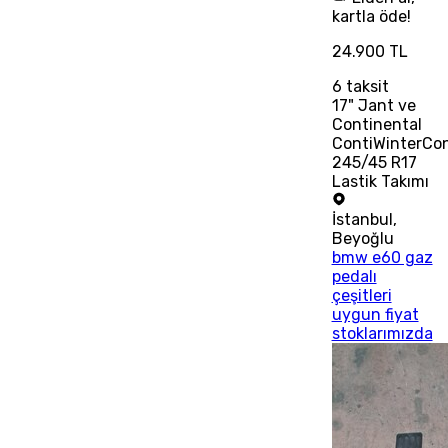
kartla öde!
24.900 TL
6
taksit
17" Jant ve
Continental
ContiWinterCo
245/45 R17
Lastik Takımı
İstanbul
,
Beyoğlu
bmw e60 gaz
pedalı
çeşitleri
uygun fiyat
stoklarımızda