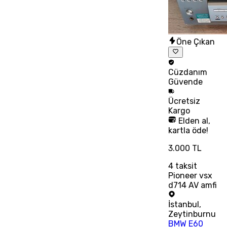
Öne Çıkan
Cüzdanım
Güvende
Ücretsiz
Kargo
Elden al,
kartla öde!
3.000 TL
4
taksit
Pioneer vsx
d714 AV amfi
İstanbul
,
Zeytinburnu
BMW E60