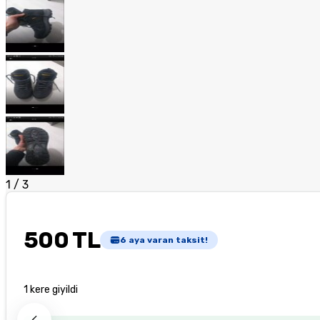
1
/
3
500 TL
6
aya varan taksit!
1 kere giyildi