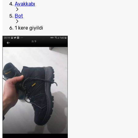
Ayakkabı
Bot
1 kere giyildi