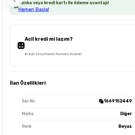
Banka veya kredi kartı ile ödeme avantajı!
Hemen Başla!
Acil kredi mi lazım?
Kredi fırsatlarını hemen incele!
İlan Özellikleri
İlan No
1669152449
Marka
Diğer
Renk
Beyaz