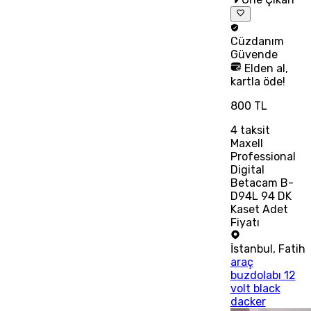
Cüzdanım
Güvende
Elden al,
kartla öde!
800 TL
4
taksit
Maxell
Professional
Digital
Betacam B-
D94L 94 DK
Kaset Adet
Fiyatı
İstanbul
,
Fatih
araç
buzdolabı 12
volt black
dacker