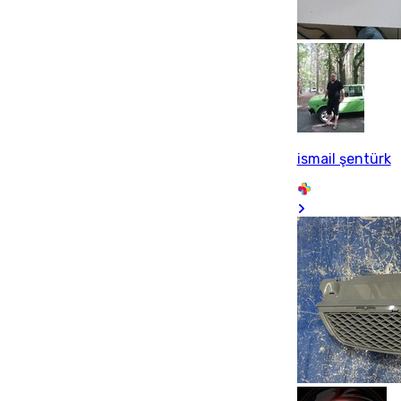
ismail şentürk