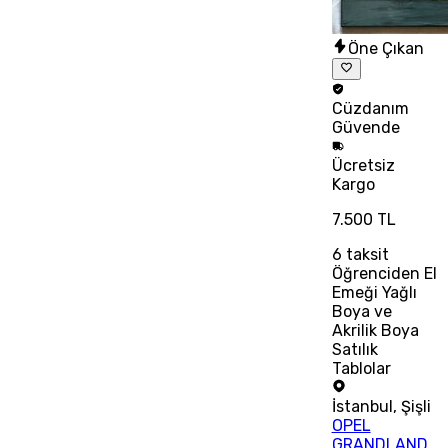
Öne Çıkan
Cüzdanım
Güvende
Ücretsiz
Kargo
7.500 TL
6
taksit
Öğrenciden El
Emeği Yağlı
Boya ve
Akrilik Boya
Satılık
Tablolar
İstanbul
,
Şişli
OPEL
GRANDLAND