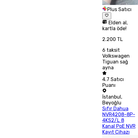
Plus Satıcı
Elden al,
kartla öde!
2.200 TL
6
taksit
Volkswagen
Tiguan sağ
ayna
4.7
Satıcı
Puanı
İstanbul
,
Beyoğlu
Sıfır Dahua
NVR4208-8P-
4KS2/L 8
Kanal PoE NVR
Kayıt Cihazı