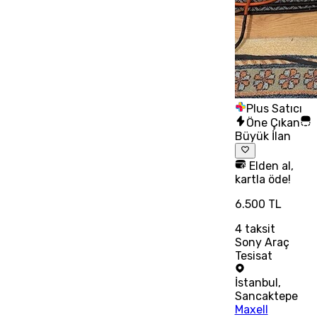
Plus Satıcı
Öne Çıkan
Büyük İlan
Elden al,
kartla öde!
6.500 TL
4
taksit
Sony Araç
Tesisat
İstanbul
,
Sancaktepe
Maxell