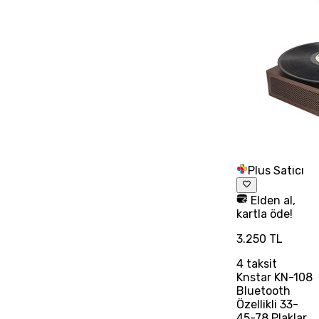
Plus Satıcı
Elden al,
kartla öde!
3.250 TL
4
taksit
Knstar KN-108
Bluetooth
Özellikli 33-
45-78 Plaklar