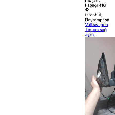
inç jant
kapağı 4'lü
İstanbul
,
Bayrampaşa
Volkswagen
Tiguan sağ
ayna