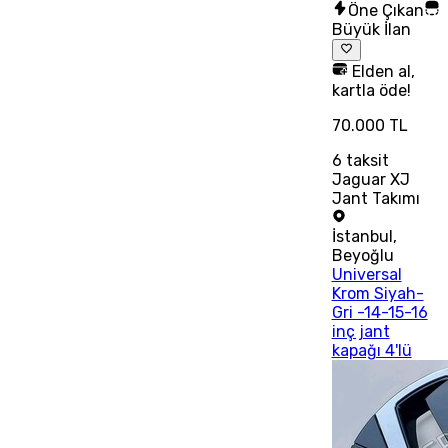
Öne Çıkan
Büyük İlan
Elden al,
kartla öde!
70.000 TL
6
taksit
Jaguar XJ
Jant Takımı
İstanbul
,
Beyoğlu
Universal
Krom Siyah-
Gri -14-15-16
inç jant
kapağı 4'lü