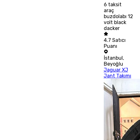
6
taksit
araç
buzdolabı 12
volt black
dacker
4.7
Satıcı
Puanı
İstanbul
,
Beyoğlu
Jaguar XJ
Jant Takımı