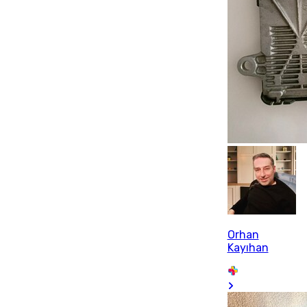
Orhan
Kayıhan