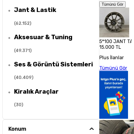
Tümünü Gör
Jant & Lastik
(
62.152
)
Aksesuar & Tuning
5*100 JANT TA
15.000 TL
(
49.371
)
Plus İlanlar
Ses & Görüntü Sistemleri
Tümünü Gör
(
40.409
)
Kiralık Araçlar
(
30
)
Konum