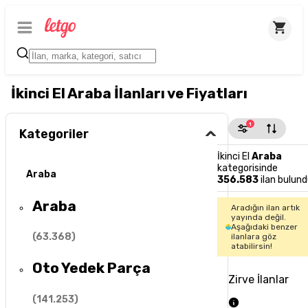
İkinci El Araba İlanları ve Fiyatları
1
Kategoriler
İkinci El
Araba
kategorisinde
Araba
356.583
ilan bulund
Araba
Aradığın ilan artık
yayında değil.
Aşağıdaki benzer
(
63.368
)
ilanlara göz
atabilirsin!
Oto Yedek Parça
Zirve İlanlar
(
141.253
)