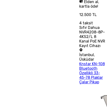
Elden al,
kartla öde!
12.500 TL
4
taksit
Sıfır Dahua
NVR4208-8P-
4KS2/L 8
Kanal PoE NVR
Kayıt Cihazı
İstanbul
,
Üsküdar
Knstar KN-108
Bluetooth
Özellikli 33-
45-78 Plaklar
Çalar Pikap