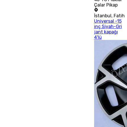
Çalar Pikap
İstanbul
,
Fatih
Universal -15
inç Siyah-Gri
jant kapağı
4'lü