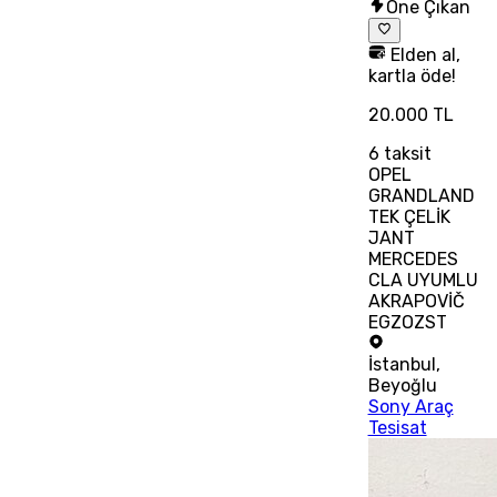
Öne Çıkan
Elden al,
kartla öde!
20.000 TL
6
taksit
OPEL
GRANDLAND
TEK ÇELİK
JANT
MERCEDES
CLA UYUMLU
AKRAPOVİČ
EGZOZST
İstanbul
,
Beyoğlu
Sony Araç
Tesisat