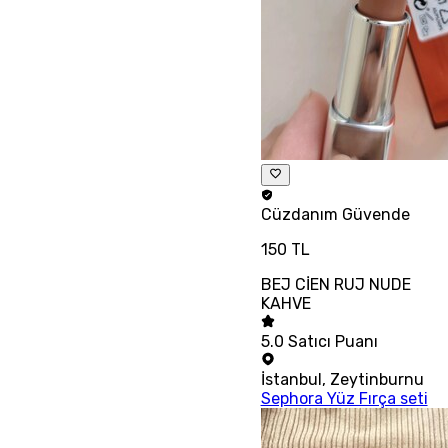
Cüzdanım
Güvende
150 TL
BEJ CİEN RUJ NUDE
KAHVE
5.0
Satıcı Puanı
İstanbul
,
Zeytinburnu
Sephora Yüz Fırça seti