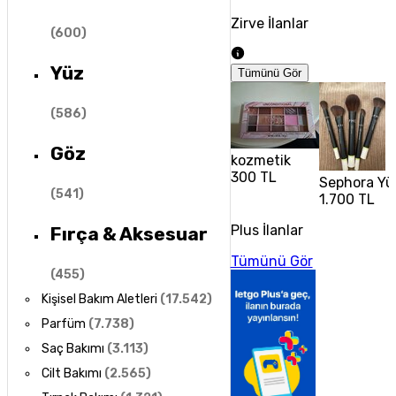
Zirve İlanlar
(
600
)
Yüz
Tümünü Gör
(
586
)
Göz
kozmetik
300 TL
Sephora Yüz
(
541
)
1.700 TL
Plus İlanlar
Fırça & Aksesuar
Tümünü Gör
(
455
)
Kişisel Bakım Aletleri
(
17.542
)
Parfüm
(
7.738
)
Saç Bakımı
(
3.113
)
Cilt Bakımı
(
2.565
)