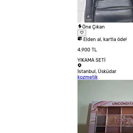
Öne Çıkan
Elden al, kartla öde!
4.900 TL
YIKAMA SETİ
İstanbul
,
Üsküdar
kozmetik