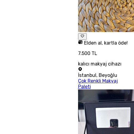
Elden al, kartla öde!
7.500 TL
kalıcı makyaj cihazı
İstanbul
,
Beyoğlu
Çok Renkli Makyaj
Paleti