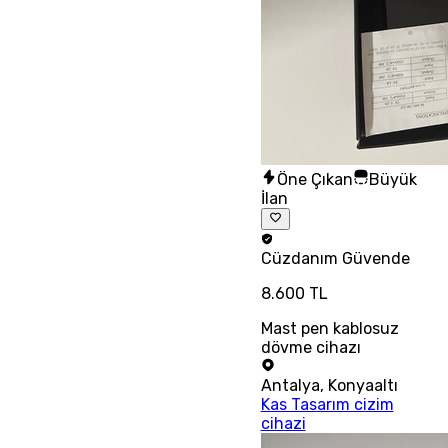
Öne Çıkan
Büyük
İlan
Cüzdanım
Güvende
8.600 TL
Mast pen kablosuz
dövme cihazı
Antalya
,
Konyaaltı
Kas Tasarım cizim
cihazi