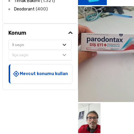
Tırnak Bakımı
(
1.321
)
Deodorant
(
400
)
Konum
İl seçin
İlçe seçin
Mevcut konumu kullan