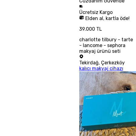
Cüzdanım
Güvende
Ücretsiz
Kargo
Elden al, kartla öde!
39.000 TL
charlotte tilbury - tarte
- lancome - sephora
makyaj ürünü seti
Tekirdağ
,
Çerkezköy
kalıcı makyaj cihazı