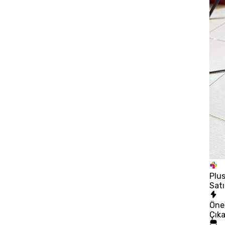
Plu
Satı
Öne
Çık