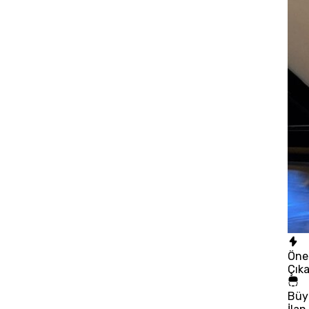
Öne
Çık
Büy