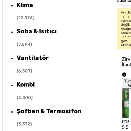
bulund
Klima
Aradı
ilan ar
(
12.076
)
yayın
değil.
Aşağı
Soba & Isıtıcı
benze
ilanla
göz
(
7.594
)
atabil
Vantilatör
Zirv
İlan
(
6.507
)
Tü
Kombi
G
(
4.400
)
Şofben & Termosifon
R13
(
3.332
)
5.5