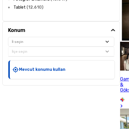
Tablet
(
12.610
)
Konum
İl seçin
İlçe seçin
Mevcut konumu kullan
Ga
&
Gök