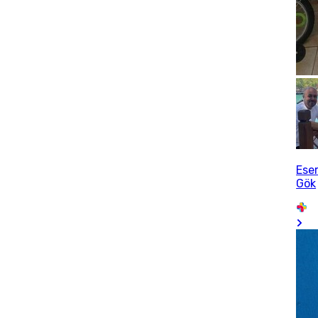
Ese
Gök