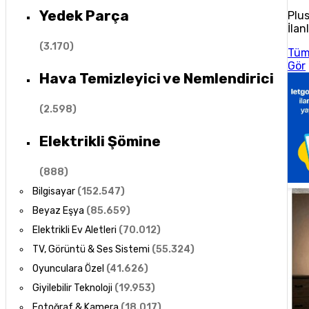
Yedek Parça
Plu
İlan
(
3.170
)
Tü
Gör
Hava Temizleyici ve Nemlendirici
(
2.598
)
Elektrikli Şömine
(
888
)
Bilgisayar
(
152.547
)
Beyaz Eşya
(
85.659
)
Elektrikli Ev Aletleri
(
70.012
)
TV, Görüntü & Ses Sistemi
(
55.324
)
Oyunculara Özel
(
41.626
)
Giyilebilir Teknoloji
(
19.953
)
Fotoğraf & Kamera
(
18.017
)