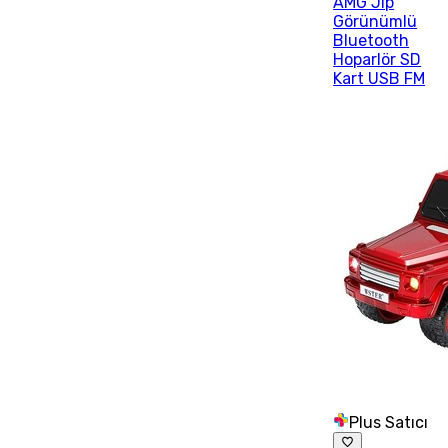
AMG Jip
Görünümlü
Bluetooth
Hoparlör SD
Kart USB FM
Plus Satıcı