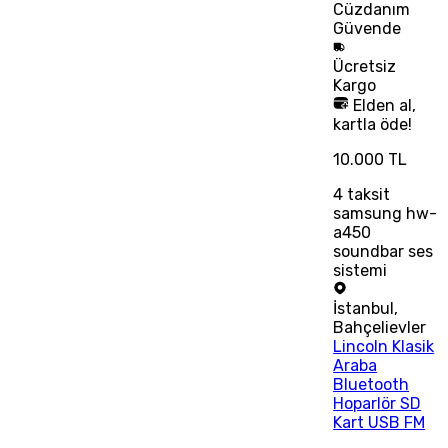
Cüzdanım
Güvende
Ücretsiz
Kargo
Elden al,
kartla öde!
10.000 TL
4
taksit
samsung hw-
a450
soundbar ses
sistemi
İstanbul
,
Bahçelievler
Lincoln Klasik
Araba
Bluetooth
Hoparlör SD
Kart USB FM