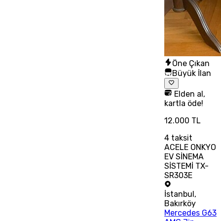
Öne Çıkan
Büyük İlan
Elden al,
kartla öde!
12.000 TL
4
taksit
ACELE ONKYO
EV SİNEMA
SİSTEMİ TX-
SR303E
İstanbul
,
Bakırköy
Mercedes G63