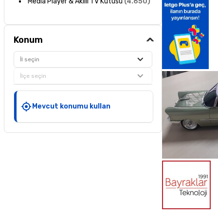
Media Player & Akıllı TV Kutusu
(
4.650
)
Konum
İl seçin
İlçe seçin
Mevcut konumu kullan