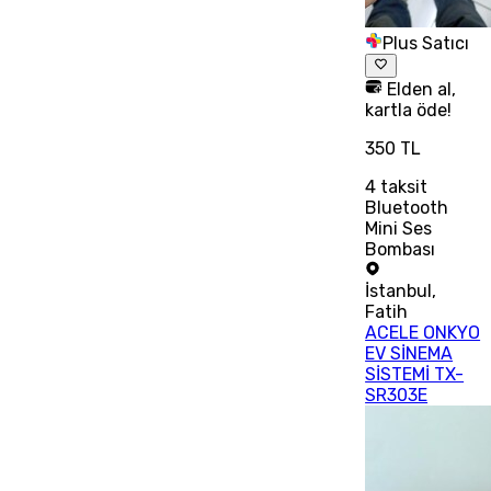
Plus Satıcı
Elden al,
kartla öde!
350 TL
4
taksit
Bluetooth
Mini Ses
Bombası
İstanbul
,
Fatih
ACELE ONKYO
EV SİNEMA
SİSTEMİ TX-
SR303E