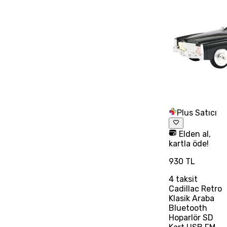
Plus Satıcı
Elden al,
kartla öde!
930 TL
4
taksit
Cadillac Retro
Klasik Araba
Bluetooth
Hoparlör SD