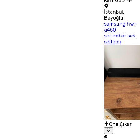
Kart USB FM
İstanbul
,
Beyoğlu
samsung hw-
a450
soundbar ses
sistemi
Öne Çıkan