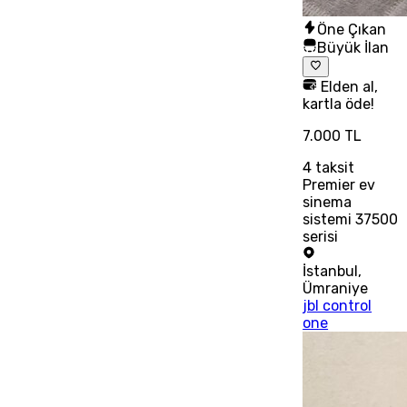
Öne Çıkan
Büyük İlan
Elden al,
kartla öde!
7.000 TL
4
taksit
Premier ev
sinema
sistemi 37500
serisi
İstanbul
,
Ümraniye
jbl control
one