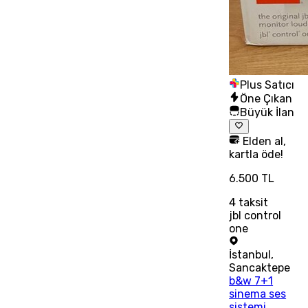
Plus Satıcı
Öne Çıkan
Büyük İlan
Elden al,
kartla öde!
6.500 TL
4
taksit
jbl control
one
İstanbul
,
Sancaktepe
b&w 7+1
sinema ses
sistemi