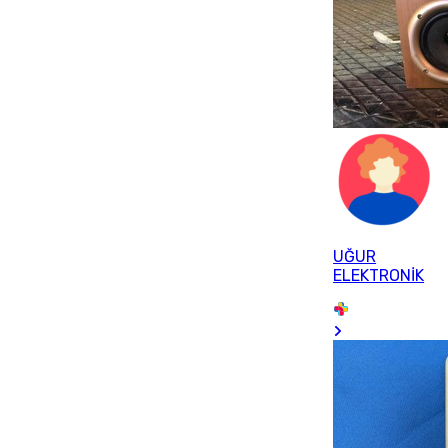
UĞUR
ELEKTRONİK