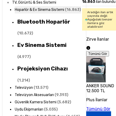
16.863
ilan bulundu
TV, Görüntü & Ses Sistemi
Hoparlör & Ev Sinema Sistemi
(
16.863
)
Aradığın ilan artık
yayında değil.
Aşağıdaki benzer
Bluetooth Hoparlör
ilanlara göz
atabilirsin!
(
10.672
)
Zirve İlanlar
Ev Sinema Sistemi
Tümünü Gör
(
4.977
)
Projeksiyon Cihazı
(
1.214
)
ANKER SOUNDC
Televizyon
(
13.571
)
12.500 TL
Televizyon Aksesuarları
(
9.393
)
Plus İlanlar
Güvenlik Kamera Sistemi
(
5.682
)
Tümünü Gör
Uydu Ekipmanları
(
5.035
)