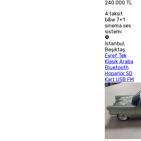
240.000 TL
4
taksit
b&w 7+1
sinema ses
sistemi
İstanbul
,
Beşiktaş
Eşref Tek
Klasik Araba
Bluetooth
Hoparlör SD
Kart USB FM