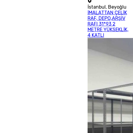
İstanbul
,
Beyoğlu
İMALATTAN ÇELİK
RAF, DEPO,ARŞİV
RAFI 31*93 2
METRE YÜKSEKLİK,
4 KATLI