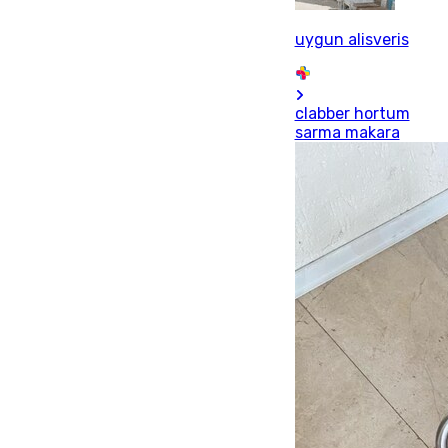
uygun alisveris
clabber hortum
sarma makara