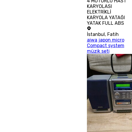
4 MOTORLU HAST
KARYOLASI
ELEKTRİKLİ
KARYOLA YATAĞI
YATAK FULL ABS
İstanbul
,
Fatih
aiwa japon micro
Compact system
müzik seti