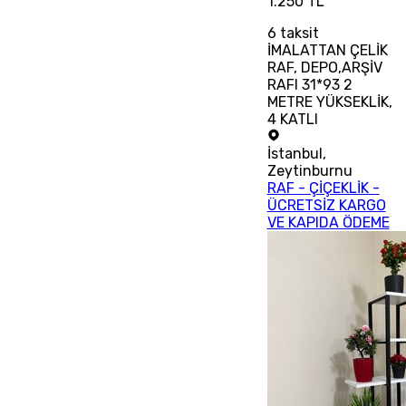
1.250 TL
6
taksit
İMALATTAN ÇELİK
RAF, DEPO,ARŞİV
RAFI 31*93 2
METRE YÜKSEKLİK,
4 KATLI
İstanbul
,
Zeytinburnu
RAF - ÇİÇEKLİK -
ÜCRETSİZ KARGO
VE KAPIDA ÖDEME