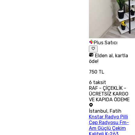
Plus Satıcı
Elden al, kartla
öde!
750 TL
6
taksit
RAF - ÇİÇEKLİK -
ÜCRETSİZ KARGO
VE KAPIDA ÖDEME
İstanbul
,
Fatih
Knstar Radyo Pilli
Cep Radyosu Fm-
Am Güçlü Çekim
Kaliteli K-263