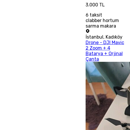
3.000 TL
6
taksit
clabber hortum
sarma makara
İstanbul
,
Kadıköy
Drone - DJI Mavic
2 Zoom + 4
Batarya + Orjinal
Çanta