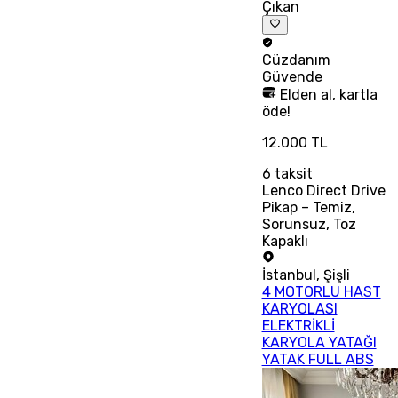
Çıkan
Cüzdanım
Güvende
Elden al, kartla
öde!
12.000 TL
6
taksit
Lenco Direct Drive
Pikap – Temiz,
Sorunsuz, Toz
Kapaklı
İstanbul
,
Şişli
4 MOTORLU HAST
KARYOLASI
ELEKTRİKLİ
KARYOLA YATAĞI
YATAK FULL ABS