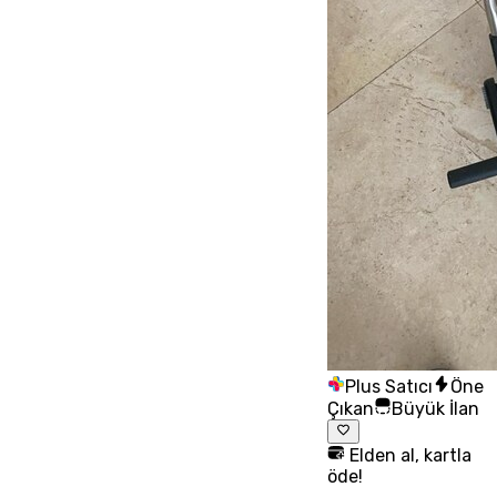
Plus Satıcı
Öne
Çıkan
Büyük İlan
Elden al, kartla
öde!