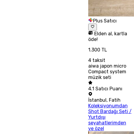
Plus Satıcı
Elden al, kartla
öde!
1.300 TL
4
taksit
aiwa japon micro
Compact system
müzik seti
4.1
Satıcı Puanı
İstanbul
,
Fatih
Koleksiyonumdan
Shot Bardağı Seti /
Yurtdışı
seyahatlerimden
ve özel