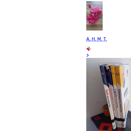
A. H. M. T.