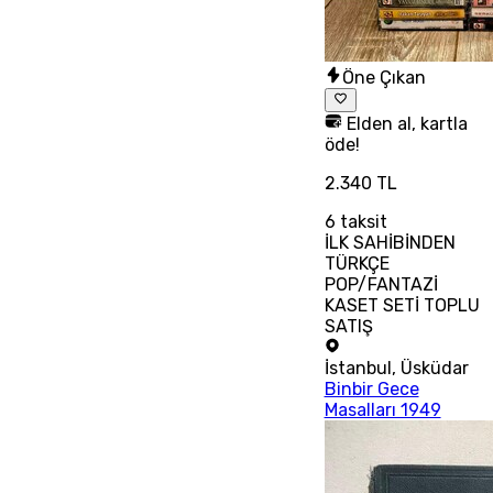
Öne Çıkan
Elden al, kartla
öde!
2.340 TL
6
taksit
İLK SAHİBİNDEN
TÜRKÇE
POP/FANTAZİ
KASET SETİ TOPLU
SATIŞ
İstanbul
,
Üsküdar
Binbir Gece
Masalları 1949