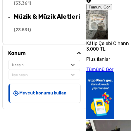
(
53.361
)
Tümünü Gör
Müzik & Müzik Aletleri
(
23.531
)
Kâtip Çelebi Cihann
3.000 TL
Konum
Plus İlanlar
İl seçin
Tümünü Gör
İlçe seçin
Mevcut konumu kullan