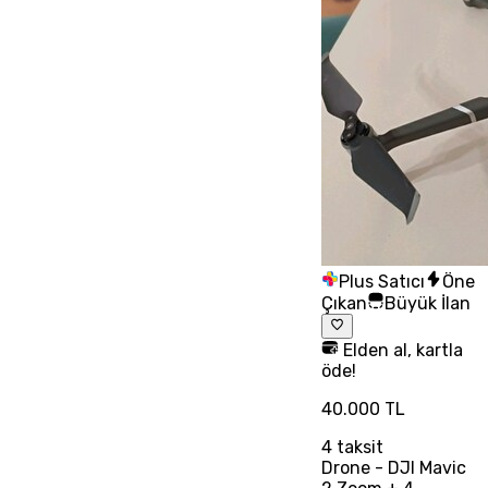
Plus Satıcı
Öne
Çıkan
Büyük İlan
Elden al, kartla
öde!
40.000 TL
4
taksit
Drone - DJI Mavic