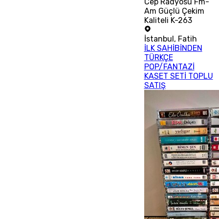
Cep Radyosu Fm-
Am Güçlü Çekim
Kaliteli K-263
İstanbul
,
Fatih
İLK SAHİBİNDEN
TÜRKÇE
POP/FANTAZİ
KASET SETİ TOPLU
SATIŞ