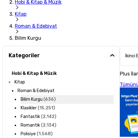
Hobi & Kitap & Müzik
Kitap
Roman & Edebiyat
Bilim Kurgu
Kategoriler
İkinci 
Plus İla
Hobi & Kitap & Müzik
Kitap
Tümünü
Roman & Edebiyat
Bilim Kurgu
(
636
)
Klasikler
(
15.251
)
Fantastik
(
2.142
)
Romantik
(
2.134
)
Polisiye
(
1.568
)