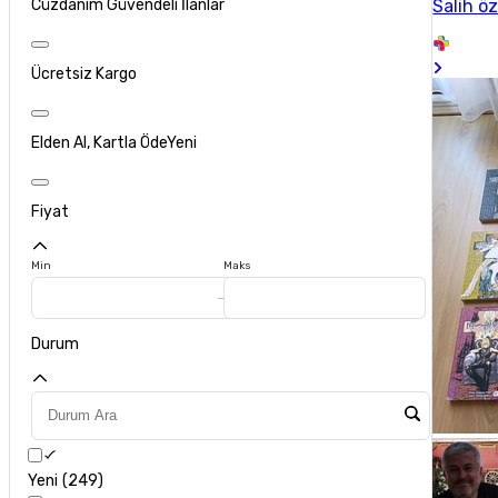
Cüzdanım Güvendeli İlanlar
Salih ö
Ücretsiz Kargo
Elden Al, Kartla Öde
Yeni
Fiyat
Min
Maks
Durum
Yeni
249