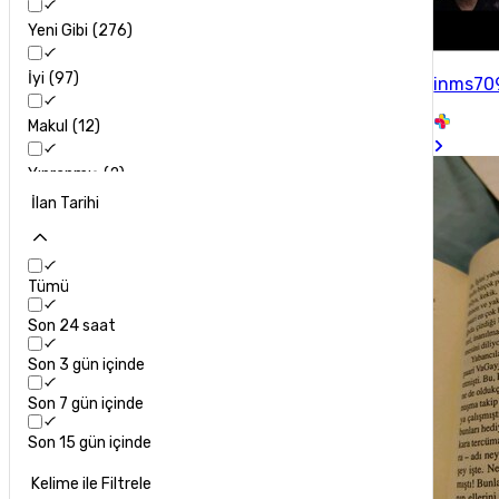
Yeni Gibi
276
İyi
97
inms70
Makul
12
Yıpranmış
2
İlan Tarihi
Tümü
Son 24 saat
Son 3 gün içinde
Son 7 gün içinde
Son 15 gün içinde
Kelime ile Filtrele