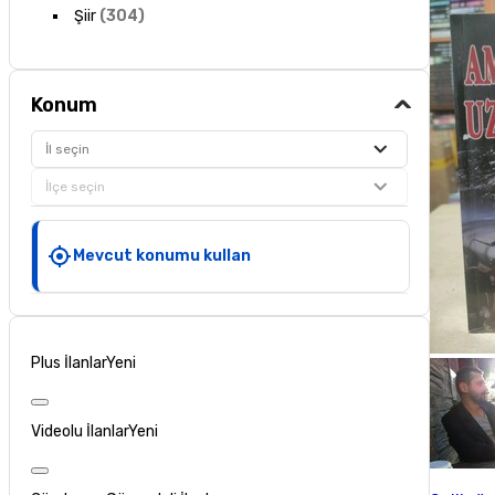
Şiir
(
304
)
Konum
İl seçin
İlçe seçin
Mevcut konumu kullan
Plus İlanlar
Yeni
Videolu İlanlar
Yeni