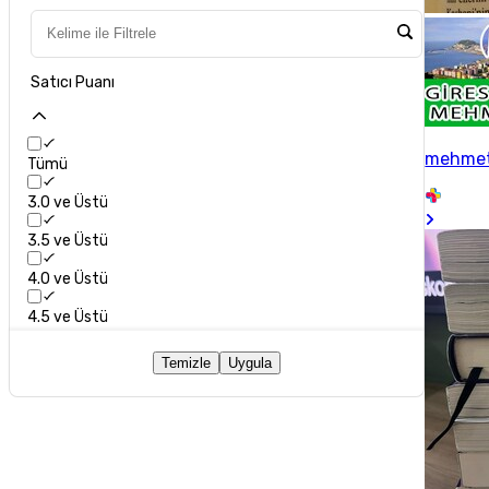
Satıcı Puanı
mehme
Tümü
3.0 ve Üstü
3.5 ve Üstü
4.0 ve Üstü
4.5 ve Üstü
Temizle
Uygula