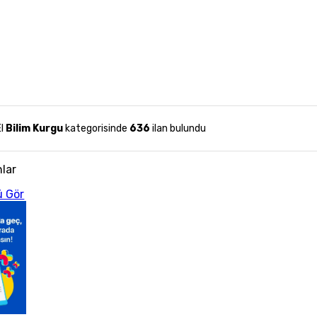
El
Bilim Kurgu
kategorisinde
636
ilan bulundu
nlar
 Gör