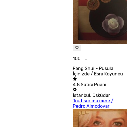
100 TL
Feng Shui - Pusula
İçinizde / Esra Koyuncu
4.8
Satıcı Puanı
İstanbul
,
Üsküdar
Tout sur ma mere /
Pedro Almodovar