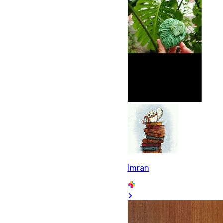
İmran