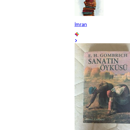
İmran