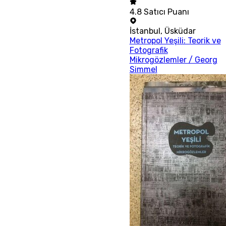
4.8
Satıcı Puanı
İstanbul
,
Üsküdar
Metropol Yeşili: Teorik ve
Fotografik
Mikrogözlemler / Georg
Simmel