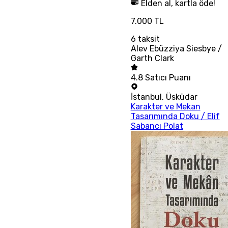
Elden al, kartla öde!
7.000 TL
6
taksit
Alev Ebüzziya Siesbye /
Garth Clark
4.8
Satıcı Puanı
İstanbul
,
Üsküdar
Karakter ve Mekan
Tasarımında Doku / Elif
Sabancı Polat