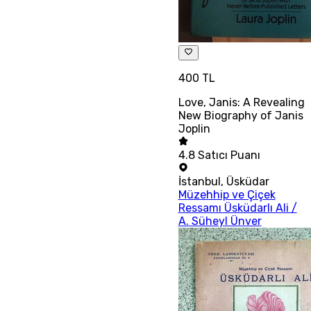
400 TL
Love, Janis: A Revealing
New Biography of Janis
Joplin
4.8
Satıcı Puanı
İstanbul
,
Üsküdar
Müzehhip ve Çiçek
Ressamı Üsküdarlı Ali /
A. Süheyl Ünver