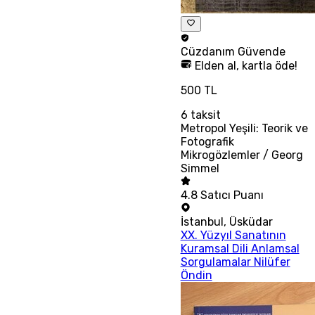
Cüzdanım
Güvende
Elden al, kartla öde!
500 TL
6
taksit
Metropol Yeşili: Teorik ve
Fotografik
Mikrogözlemler / Georg
Simmel
4.8
Satıcı Puanı
İstanbul
,
Üsküdar
XX. Yüzyıl Sanatının
Kuramsal Dili Anlamsal
Sorgulamalar Nilüfer
Öndin