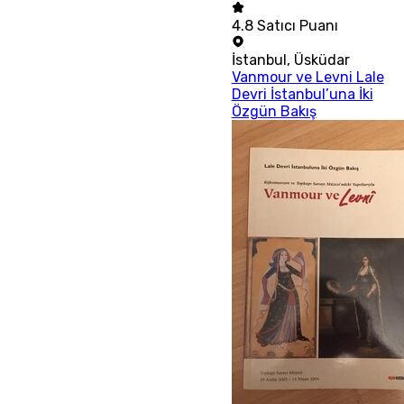
4.8
Satıcı Puanı
İstanbul
,
Üsküdar
Vanmour ve Levni Lale
Devri İstanbul’una İki
Özgün Bakış