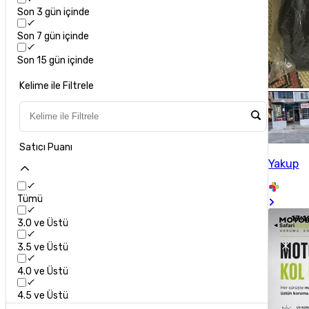
Son 3 gün içinde
Son 7 gün içinde
Son 15 gün içinde
Kelime ile Filtrele
Satıcı Puanı
Yakup
Tümü
3.0 ve Üstü
3.5 ve Üstü
4.0 ve Üstü
4.5 ve Üstü