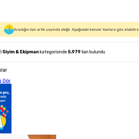
Aradığın ilan artık yayında değil. Aşağıdaki benzer ilanlara göz atabilirs
El
Giyim & Ekipman
kategorisinde
5.979
ilan bulundu
nlar
 Gör