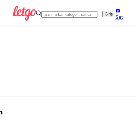
Giriş
Sat
ı