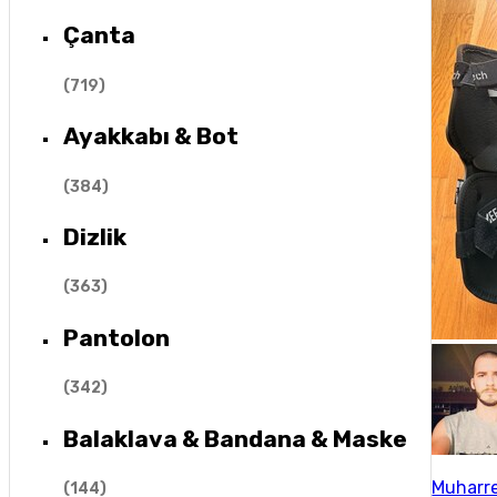
Çanta
(
719
)
Ayakkabı & Bot
(
384
)
Dizlik
(
363
)
Pantolon
(
342
)
Balaklava & Bandana & Maske
Muharr
(
144
)