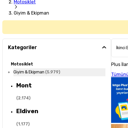
Motosiklet
Giyim & Ekipman
Kategoriler
İkinci 
Plus İla
Motosiklet
Giyim & Ekipman
(
5.979
)
Tümünü
Mont
(
2.174
)
Eldiven
(
1.177
)