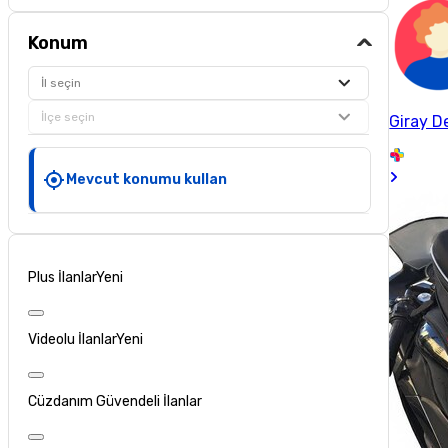
Konum
İl seçin
İlçe seçin
Giray D
Mevcut konumu kullan
Plus İlanlar
Yeni
Videolu İlanlar
Yeni
Cüzdanım Güvendeli İlanlar