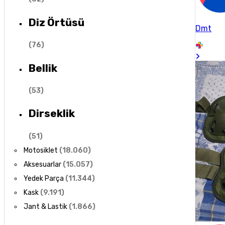
Diz Örtüsü
Dmt
(
76
)
Bellik
(
53
)
Dirseklik
(
51
)
Motosiklet
(
18.060
)
Aksesuarlar
(
15.057
)
Yedek Parça
(
11.344
)
Kask
(
9.191
)
Jant & Lastik
(
1.866
)