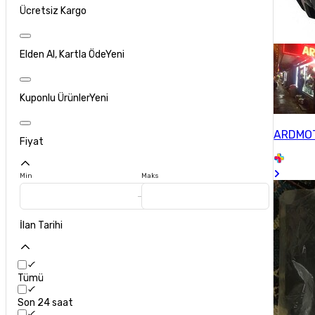
Ücretsiz Kargo
Elden Al, Kartla Öde
Yeni
Kuponlu Ürünler
Yeni
ARDMOT
Fiyat
Min
Maks
İlan Tarihi
Tümü
Son 24 saat