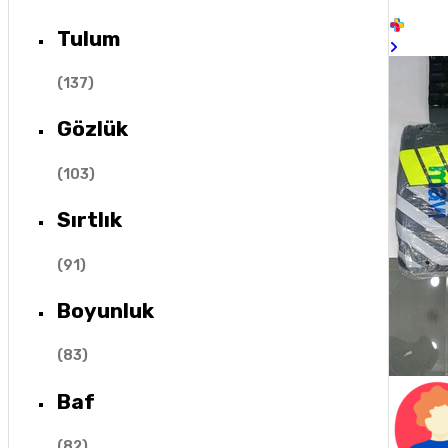
Tulum
(
137
)
Gözlük
(
103
)
Sırtlık
(
91
)
Boyunluk
(
83
)
Baf
(
82
)