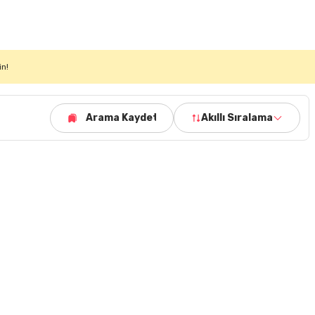
in!
Arama Kaydet
Akıllı Sıralama