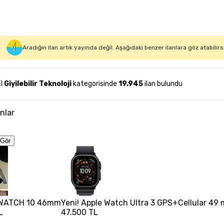
Aradığın ilan artık yayında değil. Aşağıdaki benzer ilanlara göz atabilirs
El
Giyilebilir Teknoloji
kategorisinde
19.945
ilan bulundu
anlar
Gör
WATCH 10 46mm
Yeni! Apple Watch Ultra 3 GPS+Cellular 49
L
47.500 TL