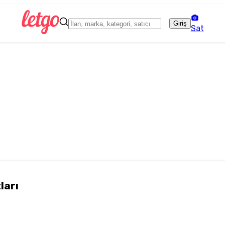
Giriş
Sat
tları