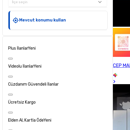
İlçe seçin
Mevcut konumu kullan
Plus İlanlar
Yeni
CEP MA
Videolu İlanlar
Yeni
Cüzdanım Güvendeli İlanlar
Ücretsiz Kargo
Elden Al, Kartla Öde
Yeni