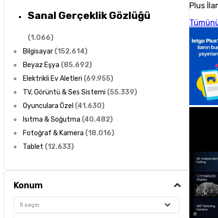
Plus İla
Sanal Gerçeklik Gözlüğü
Tümünü
(
1.066
)
Bilgisayar
(
152.614
)
Beyaz Eşya
(
85.692
)
Elektrikli Ev Aletleri
(
69.955
)
TV, Görüntü & Ses Sistemi
(
55.339
)
Oyunculara Özel
(
41.630
)
Isıtma & Soğutma
(
40.482
)
Fotoğraf & Kamera
(
18.016
)
Tablet
(
12.633
)
Konum
İl seçin