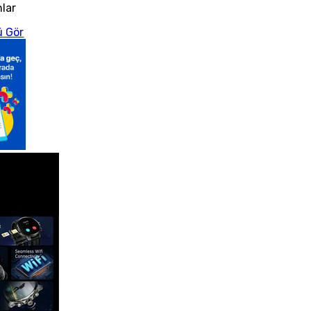
nlar
 Gör