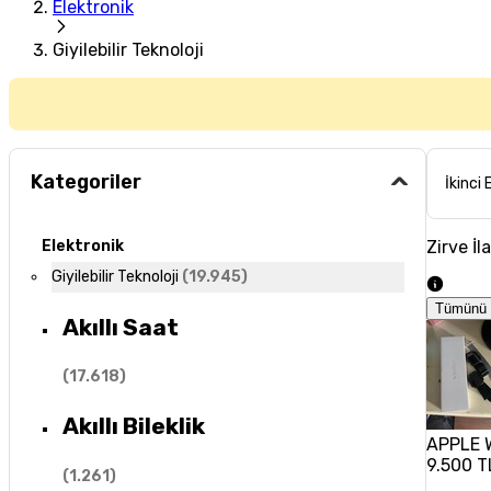
Elektronik
Giyilebilir Teknoloji
Kategoriler
İkinci 
Zirve İl
Elektronik
Giyilebilir Teknoloji
(
19.945
)
Tümünü 
Akıllı Saat
(
17.618
)
Akıllı Bileklik
APPLE 
9.500 T
(
1.261
)