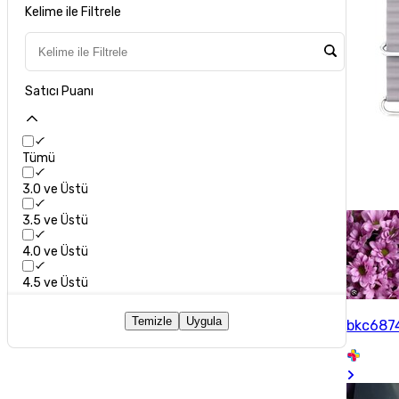
Kelime ile Filtrele
Satıcı Puanı
Tümü
3.0 ve Üstü
3.5 ve Üstü
4.0 ve Üstü
4.5 ve Üstü
Temizle
Uygula
bkc687