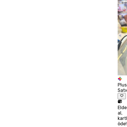
Plus
Satı
Eld
al,
kart
öde!