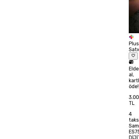
Plus
Satı
Eld
al,
kart
öde!
3.0
TL
4
taks
Sam
ES7
DİJ