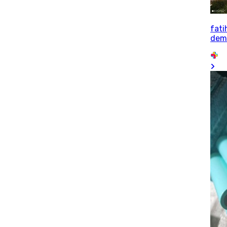
fati
dem