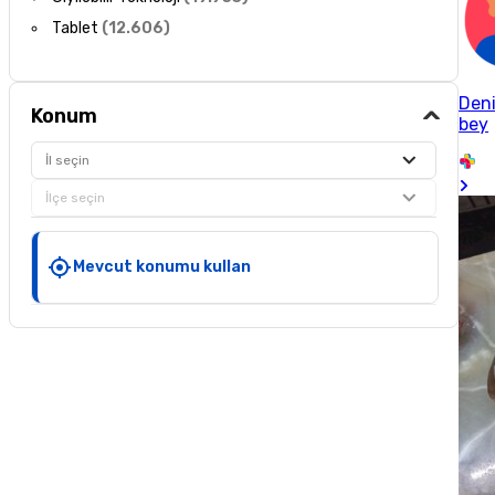
Tablet
(
12.606
)
Den
Konum
bey
İl seçin
İlçe seçin
Mevcut konumu kullan