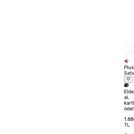
Plus
Satı
Eld
al,
kart
öde!
1.88
TL