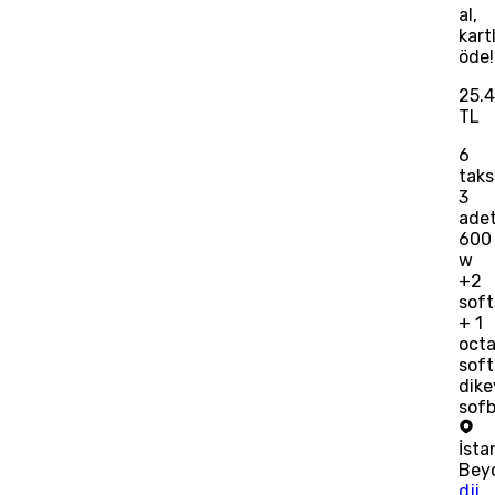
al,
kart
öde!
25.
TL
6
taks
3
ade
600
w
+2
sof
+ 1
oct
sof
dike
sof
İsta
Bey
dji