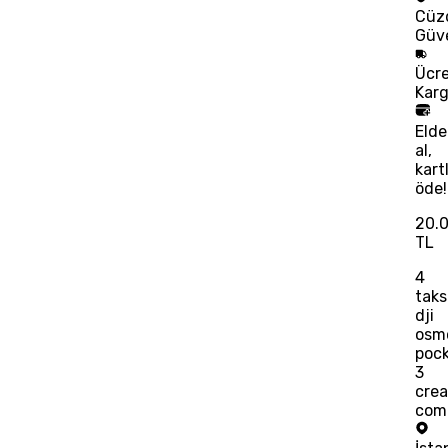
Cüz
Güv
Ücre
Kar
Eld
al,
kart
öde!
20.
TL
4
taks
dji
osm
poc
3
crea
com