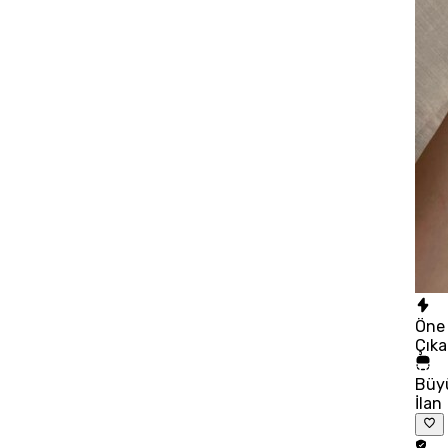
Öne
Çık
Büy
İlan