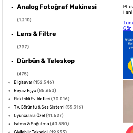
Analog Fotoğraf Makinesi
Plus
İlanl
(
1.210
)
Tüm
Gör
Lens & Filtre
(
797
)
Dürbün & Teleskop
(
475
)
Bilgisayar
(
152.546
)
Beyaz Eşya
(
85.650
)
Elektrikli Ev Aletleri
(
70.016
)
TV, Görüntü & Ses Sistemi
(
55.316
)
Oyunculara Özel
(
41.627
)
Isıtma & Soğutma
(
40.580
)
Giyilebilir Teknoloji
(
19.953
)