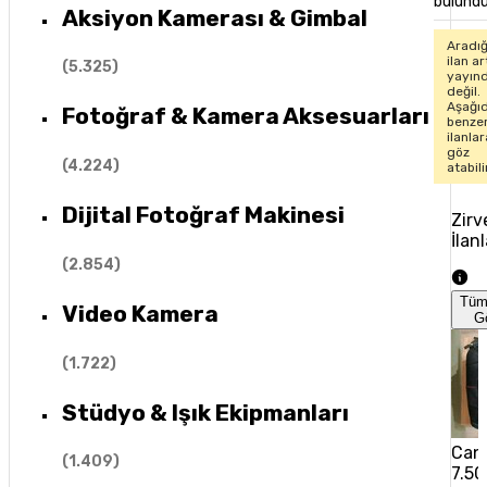
bulund
Aksiyon Kamerası & Gimbal
Aradığ
ilan ar
(
5.325
)
yayın
değil.
Aşağıd
Fotoğraf & Kamera Aksesuarları
benze
ilanlar
göz
(
4.224
)
atabili
Dijital Fotoğraf Makinesi
Zirv
İlanl
(
2.854
)
Tüm
Video Kamera
G
(
1.722
)
Stüdyo & Işık Ekipmanları
Can
(
1.409
)
7.50