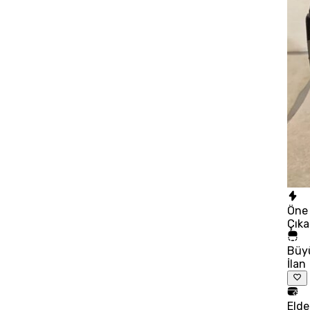
Öne
Çık
Büy
İlan
Eld