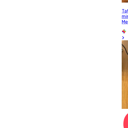
Ta
mi
Me