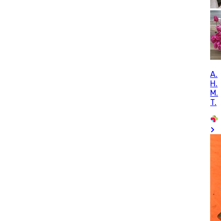
A.
H.
M.
T.