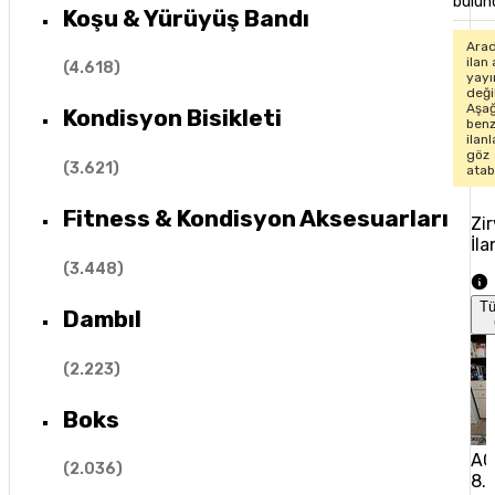
bulun
Koşu & Yürüyüş Bandı
Arad
ilan 
(
4.618
)
yay
değil
Aşağ
Kondisyon Bisikleti
ben
ilan
göz
(
3.621
)
atabi
Fitness & Kondisyon Aksesuarları
Zi
İla
(
3.448
)
T
Dambıl
(
2.223
)
Boks
AC
(
2.036
)
8.