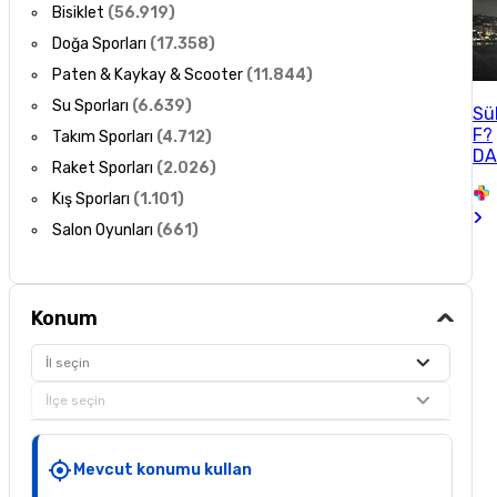
Bisiklet
(
56.919
)
Doğa Sporları
(
17.358
)
Paten & Kaykay & Scooter
(
11.844
)
Su Sporları
(
6.639
)
Sü
F?
Takım Sporları
(
4.712
)
D
Raket Sporları
(
2.026
)
Kış Sporları
(
1.101
)
Salon Oyunları
(
661
)
Konum
İl seçin
İlçe seçin
Mevcut konumu kullan