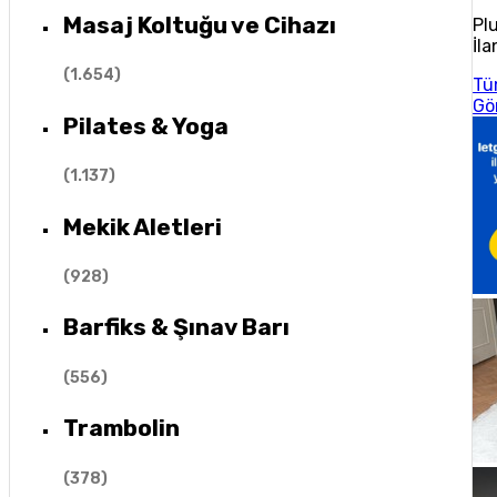
Masaj Koltuğu ve Cihazı
Pl
İla
(
1.654
)
Tü
Gö
Pilates & Yoga
(
1.137
)
Mekik Aletleri
(
928
)
Barfiks & Şınav Barı
(
556
)
Trambolin
(
378
)