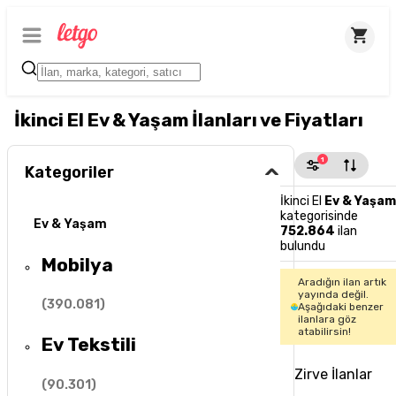
İkinci El Ev & Yaşam İlanları ve Fiyatları
1
Kategoriler
İkinci El
Ev & Yaşam
kategorisinde
Ev & Yaşam
752.864
ilan
bulundu
Mobilya
Aradığın ilan artık
yayında değil.
(
390.081
)
Aşağıdaki benzer
ilanlara göz
atabilirsin!
Ev Tekstili
Zirve İlanlar
(
90.301
)