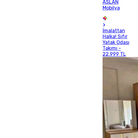
ASLAN
Mobilya
İmalattan
Halka! Sıfır
Yatak Odası
Takımı -
22.999 TL