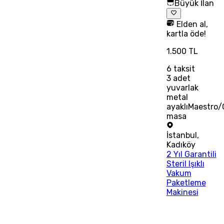
Büyük İlan
Elden al,
kartla öde!
1.500 TL
6
taksit
3 adet
yuvarlak
metal
ayaklıMaestro/
masa
İstanbul
,
Kadıköy
2 Yıl Garantili
Steril Işıklı
Vakum
Paketleme
Makinesi