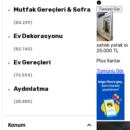
Mutfak Gereçleri & Sofra
Tümünü Gör
(
84.239
)
Ev Dekorasyonu
satılık yatak od
(
82.740
)
25.000 TL
Plus İlanlar
Ev Gereçleri
Tümünü Gör
(
76.594
)
Aydınlatma
(
28.885
)
Konum