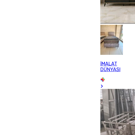
İMALAT
DÜNYASI