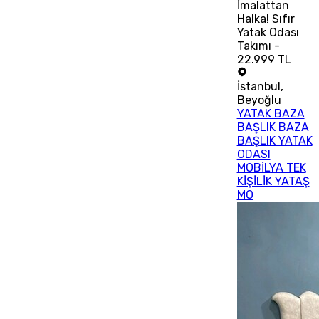
İmalattan
Halka! Sıfır
Yatak Odası
Takımı -
22.999 TL
İstanbul
,
Beyoğlu
YATAK BAZA
BAŞLIK BAZA
BAŞLIK YATAK
ODASI
MOBİLYA TEK
KİŞİLİK YATAŞ
MO