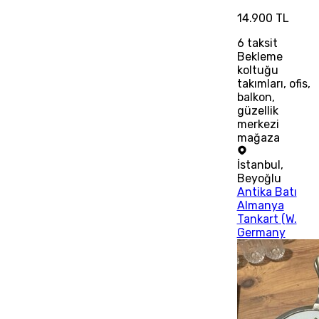
14.900 TL
6
taksit
Bekleme
koltuğu
takımları, ofis,
balkon,
güzellik
merkezi
mağaza
İstanbul
,
Beyoğlu
Antika Batı
Almanya
Tankart (W.
Germany