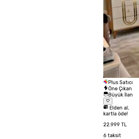
Plus Satıcı
Öne Çıkan
Büyük İlan
Elden al,
kartla öde!
22.999 TL
6
taksit