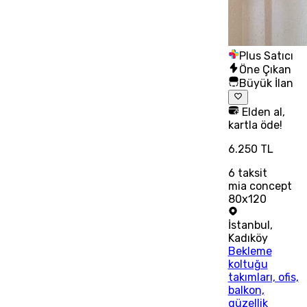
Plus Satıcı
Öne Çıkan
Büyük İlan
Elden al,
kartla öde!
6.250 TL
6
taksit
mia concept
80x120
İstanbul
,
Kadıköy
Bekleme
koltuğu
takımları, ofis,
balkon,
güzellik