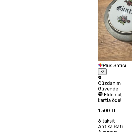
Plus Satıcı
Cüzdanım
Güvende
Elden al,
kartla öde!
1.500 TL
6
taksit
Antika Batı