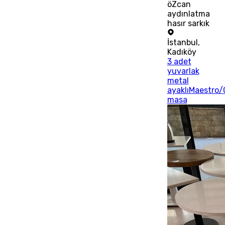
öZcan
aydınlatma
hasır sarkık
İstanbul
,
Kadıköy
3 adet
yuvarlak
metal
ayaklıMaestro/
masa