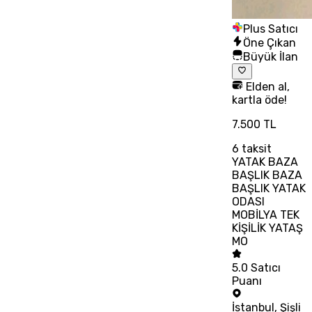
Plus Satıcı
Öne Çıkan
Büyük İlan
Elden al,
kartla öde!
7.500 TL
6
taksit
YATAK BAZA
BAŞLIK BAZA
BAŞLIK YATAK
ODASI
MOBİLYA TEK
KİŞİLİK YATAŞ
MO
5.0
Satıcı
Puanı
İstanbul
,
Şişli