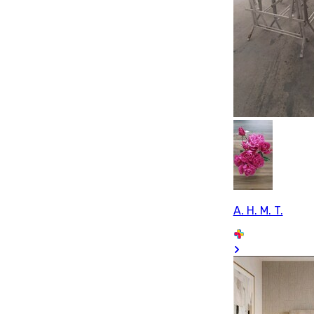
A. H. M. T.