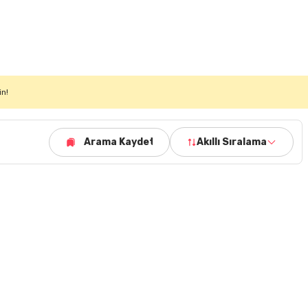
in!
Arama Kaydet
Akıllı Sıralama