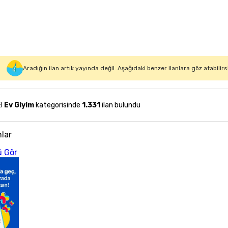
Aradığın ilan artık yayında değil. Aşağıdaki benzer ilanlara göz atabilirs
El
Ev Giyim
kategorisinde
1.331
ilan bulundu
nlar
 Gör