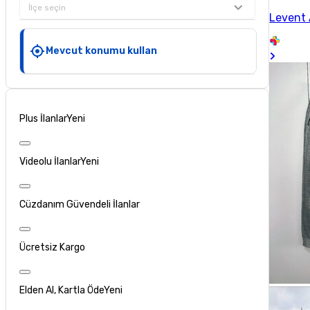
İlçe seçin
Levent
Mevcut konumu kullan
Plus İlanlar
Yeni
Videolu İlanlar
Yeni
Cüzdanım Güvendeli İlanlar
Ücretsiz Kargo
Elden Al, Kartla Öde
Yeni