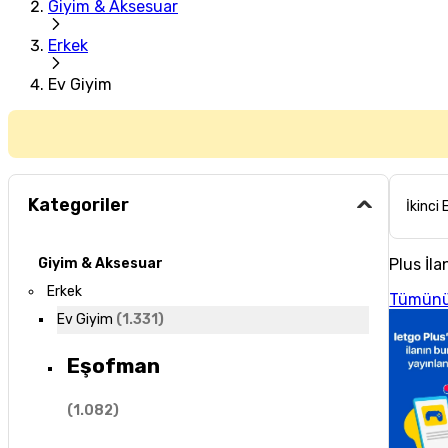
Giyim & Aksesuar
Erkek
Ev Giyim
Kategoriler
İkinci 
Plus İla
Giyim & Aksesuar
Erkek
Tümünü
Ev Giyim
(
1.331
)
Eşofman
(
1.082
)