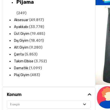
Pijama
(
249
)
Aksesuar
(
49.817
)
Ayakkabı
(
33.778
)
Üst Giyim
(
19.485
)
Dış Giyim
(
18.401
)
Alt Giyim
(
9.280
)
Çanta
(
5.853
)
Takım Elbise
(
3.752
)
Damatlık
(
1.099
)
Plaj Giyim
(
483
)
Konum
İl seçin