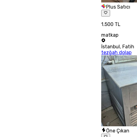
Plus Satıcı
1.500 TL
matkap
İstanbul
,
Fatih
tezğah dolap
Öne Çıkan