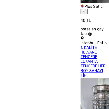
Plus Satıcı
40 TL
porselen çay
tabağı
İstanbul
,
Fatih
1. KALİTE
HELVANE
TENCERE
LOKANTA
TENCERE HER
BOY SANAYİ
TİPİ