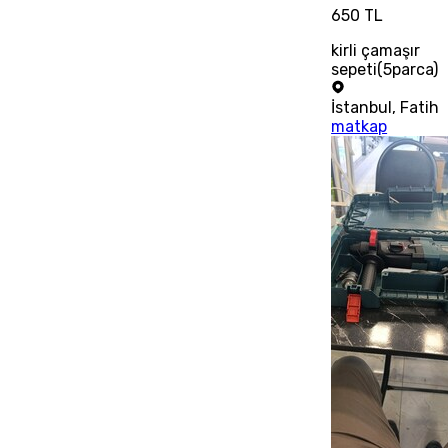
650 TL
kirli çamaşır
sepeti(5parca)
İstanbul
,
Fatih
matkap