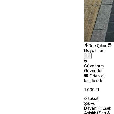
Öne Çıkan
Büyük İlan
Cüzdanım
Güvende
Elden al,
kartla öde!
1.000 TL
6
taksit
Şık ve
Dayanıklı Eşek
Askılık (Sarı &