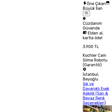
Öne Çıkan
Büyük İlan
Cüzdanım
Güvende
Elden al,
kartla öde!
3.900 TL
Kochler Cam
Silme Robotu
(Garantili)
İstanbul
,
Beyoğlu
Şık ve
Dayanıklı Eşek
Askılık (Sarı &
Beyaz Renk
Seçenekleri)