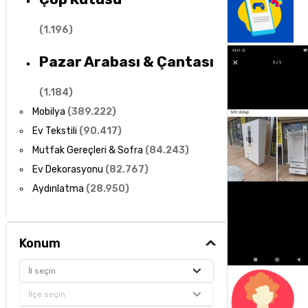
(
1.196
)
Pazar Arabası & Çantası
(
1.184
)
Mobilya
(
389.222
)
Ev Tekstili
(
90.417
)
Mutfak Gereçleri & Sofra
(
84.243
)
Ev Dekorasyonu
(
82.767
)
Aydınlatma
(
28.950
)
Konum
İl seçin
İlçe seçin