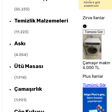
ilanlara göz
atabilirsin!
(
55.233
)
Zirve İlanlar
Temizlik Malzemeleri
(
11.223
)
Tümünü Gör
Askı
(
4.054
)
Çamaşır makine
Ütü Masası
6.000 TL
Plus İlanlar
(
1.914
)
Tümünü Gör
Çamaşırlık
(
1.901
)
Çöp Kutusu