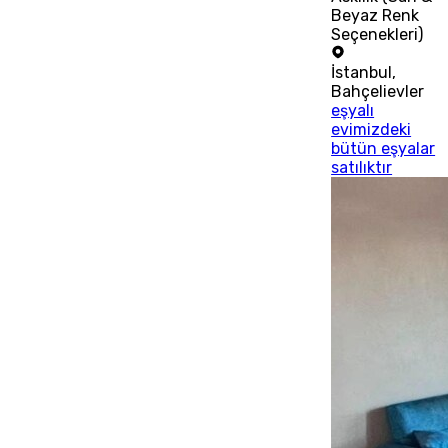
Beyaz Renk
Seçenekleri)
İstanbul
,
Bahçelievler
eşyalı
evimizdeki
bütün eşyalar
satılıktır