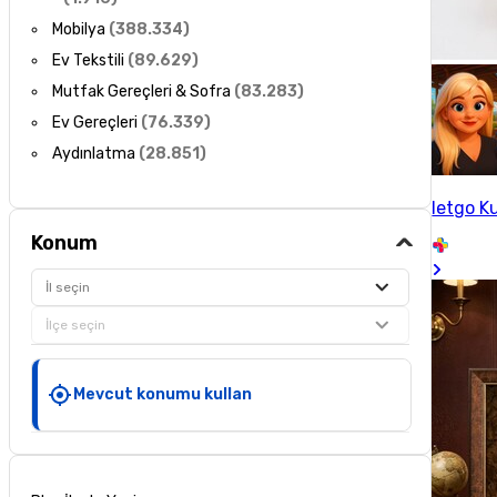
Mobilya
(
388.334
)
Ev Tekstili
(
89.629
)
Mutfak Gereçleri & Sofra
(
83.283
)
Ev Gereçleri
(
76.339
)
Aydınlatma
(
28.851
)
letgo Ku
Konum
İl seçin
İlçe seçin
Mevcut konumu kullan