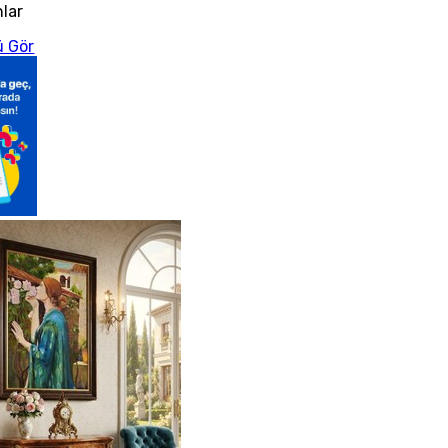
nlar
 Gör