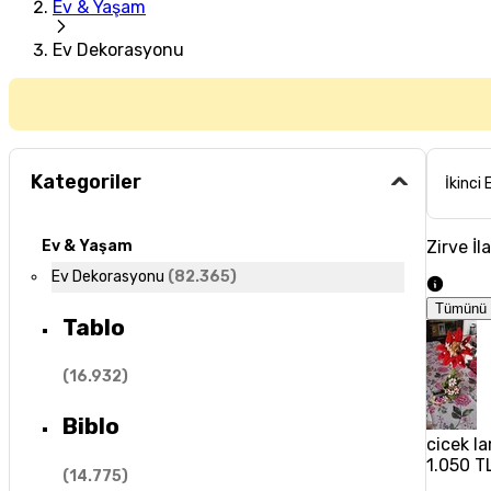
Ev & Yaşam
Ev Dekorasyonu
Kategoriler
İkinci 
Zirve İl
Ev & Yaşam
Ev Dekorasyonu
(
82.365
)
Tümünü 
Tablo
(
16.932
)
Biblo
cicek la
1.050 T
(
14.775
)