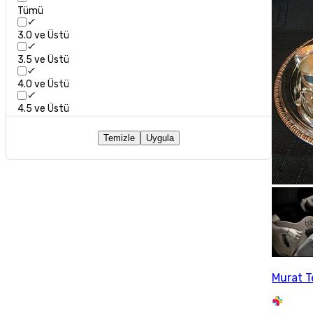
Tümü
3.0 ve Üstü
3.5 ve Üstü
4.0 ve Üstü
4.5 ve Üstü
Temizle
Uygula
Murat T