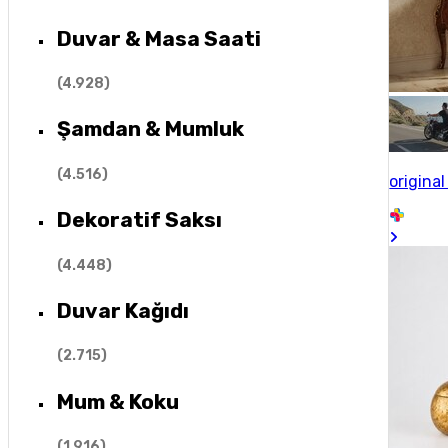
Duvar & Masa Saati
(
4.928
)
Şamdan & Mumluk
(
4.516
)
origina
Dekoratif Saksı
(
4.448
)
Duvar Kağıdı
(
2.715
)
Mum & Koku
(
1.916
)