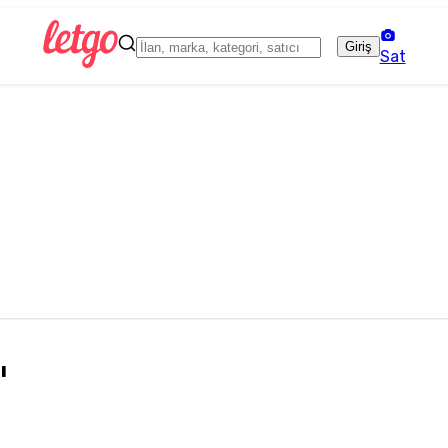
Giriş
Sat
ı