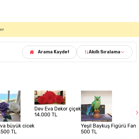
in!
Arama Kaydet
Akıllı Sıralama
Dev Eva Dekor çiçek
14.000 TL
va büyük cicek
Yeşil Baykuş Figürü Fant
.500 TL
500 TL