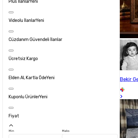
Plus İlanlar
Yeni
Videolu İlanlar
Yeni
Cüzdanım Güvendeli İlanlar
Ücretsiz Kargo
Elden Al, Kartla Öde
Yeni
Bekir G
Kuponlu Ürünler
Yeni
Fiyat
Min
Maks