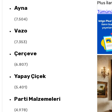
Plus İla
Ayna
Tümünü
(
7.504
)
Vazo
(
7.353
)
Çerçeve
(
6.807
)
Yapay Çiçek
(
5.401
)
Parti Malzemeleri
(
4.978
)