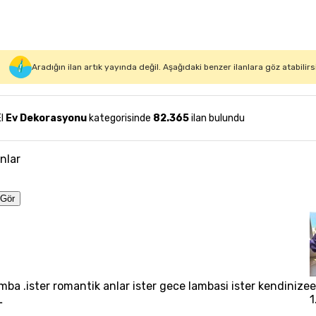
Aradığın ilan artık yayında değil. Aşağıdaki benzer ilanlara göz atabilirs
El
Ev Dekorasyonu
kategorisinde
82.365
ilan bulundu
anlar
Gör
mba .ister romantik anlar ister gece lambasi ister kendinize
e
L
1