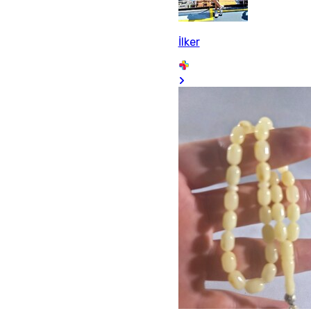
İlker