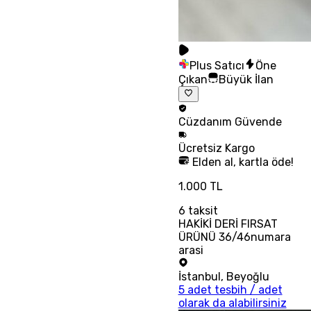
Plus Satıcı
Öne
Çıkan
Büyük İlan
Cüzdanım
Güvende
Ücretsiz
Kargo
Elden al, kartla öde!
1.000 TL
6
taksit
HAKİKİ DERİ FIRSAT
ÜRÜNÜ 36/46numara
arasi
İstanbul
,
Beyoğlu
5 adet tesbih / adet
olarak da alabilirsiniz