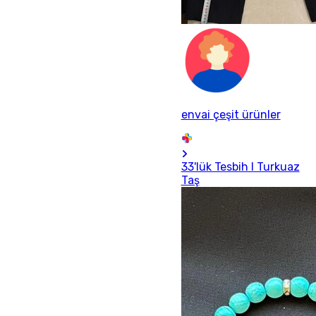
envai çeşit ürünler
33'lük Tesbih I Turkuaz
Taş