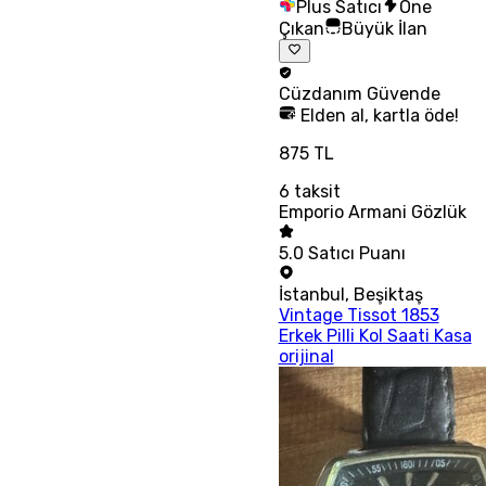
Plus Satıcı
Öne
Çıkan
Büyük İlan
Cüzdanım
Güvende
Elden al, kartla öde!
875 TL
6
taksit
Emporio Armani Gözlük
5.0
Satıcı Puanı
İstanbul
,
Beşiktaş
Vintage Tissot 1853
Erkek Pilli Kol Saati Kasa
orijinal