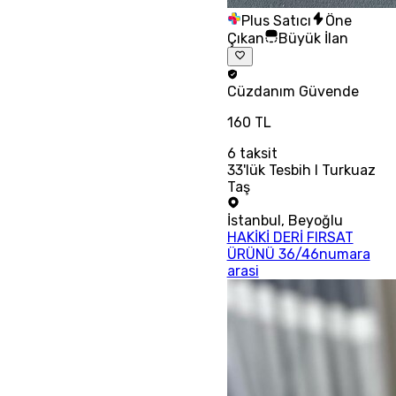
Plus Satıcı
Öne
Çıkan
Büyük İlan
Cüzdanım
Güvende
160 TL
6
taksit
33'lük Tesbih I Turkuaz
Taş
İstanbul
,
Beyoğlu
HAKİKİ DERİ FIRSAT
ÜRÜNÜ 36/46numara
arasi