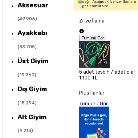
değil. Aşağıdaki benzer ilanlara
Aksesuar
göz atabilirsin!
(
49.906
)
Zirve İlanlar
Ayakkabı
Tümünü Gör
(
33.705
)
Üst Giyim
5 adet tesbih / adet olarak
(
19.260
)
1.100 TL
Dış Giyim
Plus İlanlar
(
18.294
)
Tümünü Gör
Alt Giyim
(
9.213
)