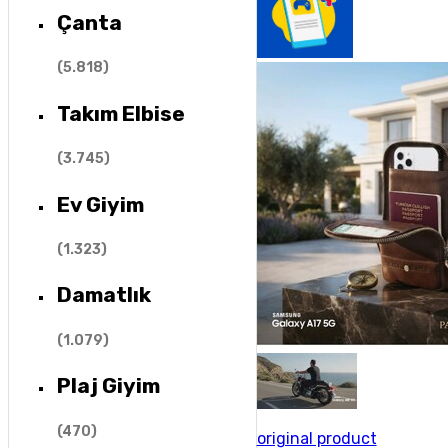
Çanta
(
5.818
)
Takım Elbise
(
3.745
)
Ev Giyim
(
1.323
)
Damatlık
(
1.079
)
Plaj Giyim
(
470
)
original product