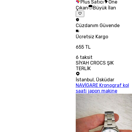
Plus Satıcı
Öne
Çıkan
Büyük İlan
Cüzdanım
Güvende
Ücretsiz
Kargo
655 TL
6
taksit
SİYAH CROCS ŞIK
TERLİK
İstanbul
,
Üsküdar
NAVİGARE Kronograf kol
saati japon makine