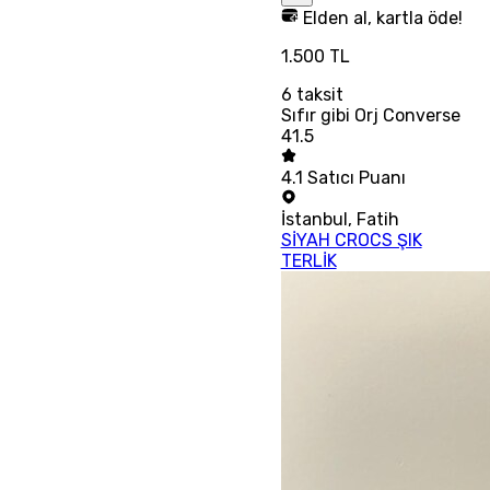
Elden al, kartla öde!
1.500 TL
6
taksit
Sıfır gibi Orj Converse
41.5
4.1
Satıcı Puanı
İstanbul
,
Fatih
SİYAH CROCS ŞIK
TERLİK