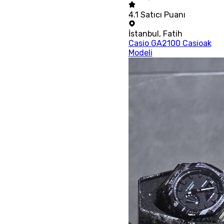
4.1
Satıcı Puanı
İstanbul
,
Fatih
Casio GA2100 Casioak
Modeli