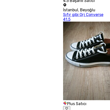
4.5
Başarılı Satıcı
İstanbul
,
Beyoğlu
Sıfır gibi Orj Converse
41.5
Plus Satıcı