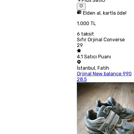
Plus Satıcı
Elden al, kartla öde!
1.000 TL
6
taksit
Sıfır Orjinal Converse
29
4.1
Satıcı Puanı
İstanbul
,
Fatih
Orjinal New balance 990
28.5