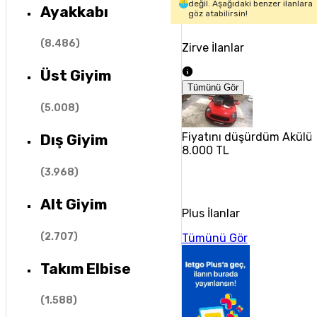
değil. Aşağıdaki benzer ilanlara
Ayakkabı
göz atabilirsin!
(
8.486
)
Zirve İlanlar
Üst Giyim
Tümünü Gör
(
5.008
)
Fiyatını düşürdüm Akülü
Dış Giyim
8.000 TL
(
3.968
)
Alt Giyim
Plus İlanlar
(
2.707
)
Tümünü Gör
Takım Elbise
(
1.588
)