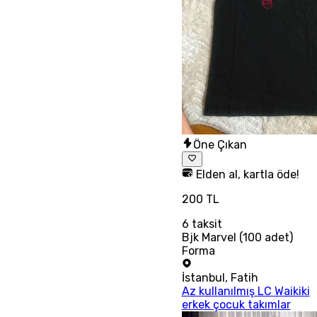
Öne Çıkan
Elden al, kartla öde!
200 TL
6
taksit
Bjk Marvel (100 adet)
Forma
İstanbul
,
Fatih
Az kullanılmış LC Waikiki
erkek çocuk takımlar