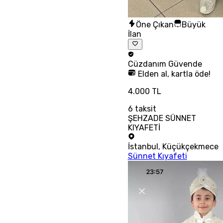
Öne Çıkan
Büyük
İlan
Cüzdanım
Güvende
Elden al, kartla öde!
4.000 TL
6
taksit
ŞEHZADE SÜNNET
KIYAFETİ
İstanbul
,
Küçükçekmece
Sünnet Kıyafeti