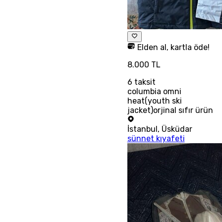
Elden al, kartla öde!
8.000 TL
6
taksit
columbia omni
heat(youth ski
jacket)orjinal sıfır ürün
İstanbul
,
Üsküdar
sünnet kıyafeti