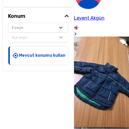
Konum
Levent Akgün
İl seçin
İlçe seçin
Mevcut konumu kullan