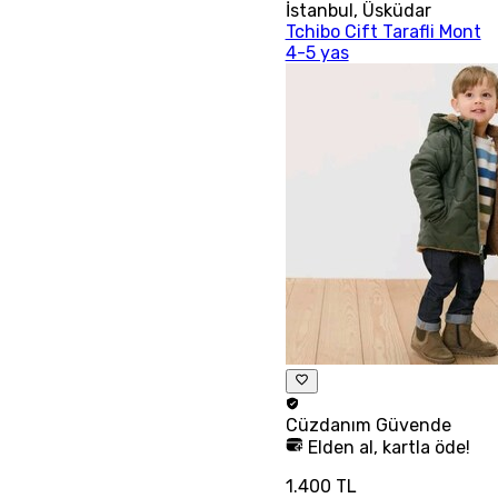
İstanbul
,
Üsküdar
Tchibo Cift Tarafli Mont
4-5 yas
Cüzdanım
Güvende
Elden al, kartla öde!
1.400 TL