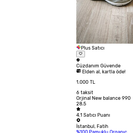
Plus Satıcı
Cüzdanım
Güvende
Elden al, kartla öde!
1.000 TL
6
taksit
Orjinal New balance 990
28.5
4.1
Satıcı Puanı
İstanbul
,
Fatih
%100 Pamuklu Organıc