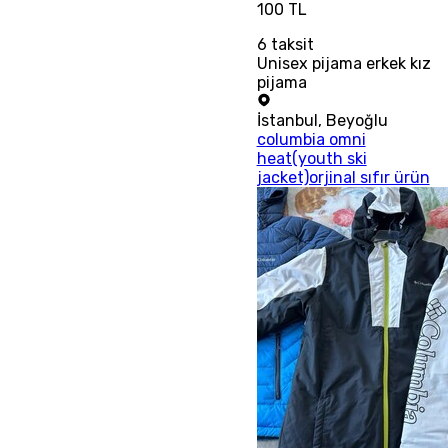
100 TL
6
taksit
Unisex pijama erkek kız
pijama
İstanbul
,
Beyoğlu
columbia omni
heat(youth ski
jacket)orjinal sıfır ürün