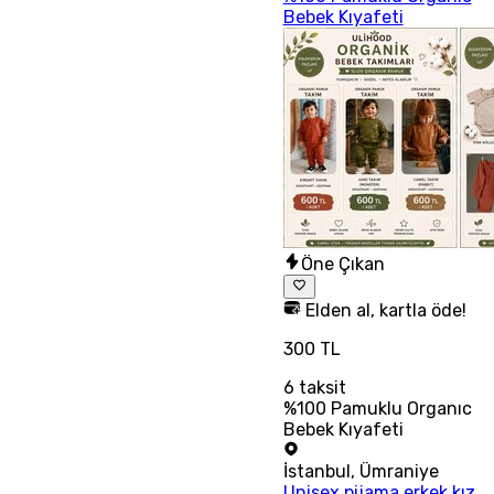
Bebek Kıyafeti
Öne Çıkan
Elden al, kartla öde!
300 TL
6
taksit
%100 Pamuklu Organıc
Bebek Kıyafeti
İstanbul
,
Ümraniye
Unisex pijama erkek kız