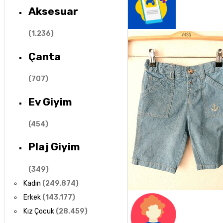
Aksesuar
(
1.236
)
Çanta
(
707
)
Ev Giyim
(
454
)
Plaj Giyim
(
349
)
Kadın
(
249.874
)
Erkek
(
143.177
)
Kız Çocuk
(
28.459
)