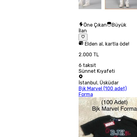
Öne Çıkan
Büyük
İlan
Elden al, kartla öde!
2.000 TL
6
taksit
Sünnet Kıyafeti
İstanbul
,
Üsküdar
Bjk Marvel (100 adet)
Forma